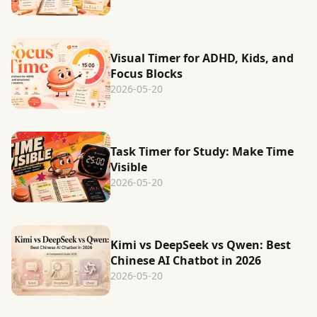
Visual Timer for ADHD, Kids, and
Focus Blocks
2026-05-20
Task Timer for Study: Make Time
Visible
2026-05-20
Kimi vs DeepSeek vs Qwen: Best
Chinese AI Chatbot in 2026
2026-05-20