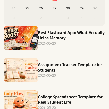
24
25
26
27
28
29
30
31
1
2
3
4
5
6
Best Flashcard App: What Actually
Helps Memory
2026-05-20
Assignment Tracker Template for
Students
2026-05-20
College Spreadsheet Template for
Real Student Life
2026-05-20