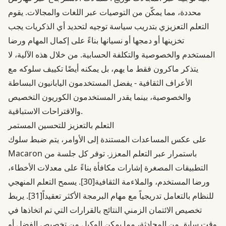
محددة، مما يمكّن من التوصيات عبر اللغات والمجالات. يقوم
التعلم التعزيزي بتدريب سياسة توجيه لتحديد أي الذكريات يجب
تخزينها أو دمجها أو نسيانها بناءً على إكمال المهام ورضا
المستخدم والخصوصية والتكلفة الحسابية. من خلال هذه الآلية، لا
يتذكر ماكرون فقط ما يهم، بل يمكنه أيضًا تكييف سلوكه مع
الأعراف الثقافية - يفضل المستخدمون اليابانيون البساطة
والخصوصية، بينما يقدر المستخدمون الكوريون التخصيص
والاقتراحات الاستباقية.
التعلم بالتعزيز للتحسين المستمر
على عكس المساعدات المستندة إلى الأوامر، يتم ضبط سلوك
Macaron باستمرار عبر التعلم المعزز. توفر كل جلسة من
التطبيقات المصغرة إشارات مكافأة بناءً على معدلات الأخطاء،
ورضا المستخدم، والملاءمة الثقافية
[30]
. يسمح التعلم المنهجي
للنظام بالتعامل تدريجياً مع مهام البرمجة الأكثر تعقيداً
[31]
. يربط
تخصيص الائتمان الزمني النتائج بالقرارات التي تم اتخاذها في
وقت سابق من المحادثة، مما يمكن الوكيل من تخصيص الفضل أو