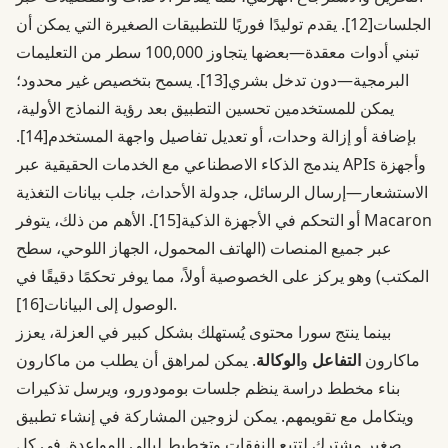
الجلسات
[12]
. يقدم توليدًا فوريًا للتطبيقات الصغيرة التي يمكن أن
تبني أدوات معقدة—بعضها يتجاوز 100,000 سطر من التعليمات
البرمجية—دون تدخل بشري
[13]
. يسمح بتخصيص غير محدود؛
يمكن للمستخدمين تحسين التطبيق بعد رؤية النماذج الأولية،
بإضافة أو إزالة وحدات، أو تعديل تفاصيل واجهة المستخدم
[14]
.
يندمج الذكاء الاصطناعي مع الخدمات الحقيقية عبر APIs وأجهزة
الاستشعار—إرسال الرسائل، جدولة الأحداث، جلب بيانات التغذية
أو التحكم في الأجهزة الذكية
[15]
. الأهم من ذلك، يتوفر Macaron
عبر جميع المنصات (الهاتف المحمول، الجهاز اللوحي، سطح
المكتب) وهو يركز على الخصوصية أولاً، مما يوفر تحكمًا دقيقًا في
.
الوصول إلى البيانات
[16]
بينما ينتج سورا محتوى يُستهلك بشكل كبير في العزلة، يعزز
ماكارون
التفاعل
و
الوكالة
. يمكن لمراهق أن يطلب من ماكارون
بناء مخطط دراسة ينظم جلسات بومودورو، ويرسل تذكيرات
ويتكامل مع تقويمهم. يمكن لزوجين المشاركة في إنشاء تطبيق
صغير مشترك لتتبع النفقات وتخطيط ليالي المواعدة. في كل