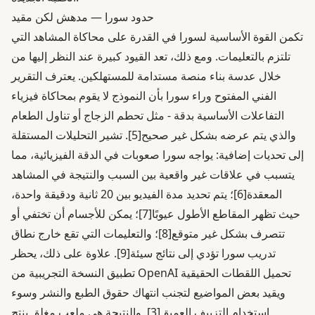
حدود سورا — مدهش لكن مقيد
تكمن القوة الأساسية لسورا في القدرة على محاكاة المشاهد التي
تلتزم بالتعليمات. ومع ذلك، تعد القيود كبيرة عند النظر إليها من
خلال عدسة بناء منصة مستدامة للمستهلكين. يعترف التقرير
الفني المفتوح وراء سورا بأن النموذج لا يقوم بمحاكاة فيزياء
التفاعلات الأساسية بدقة - مثل تحطم الزجاج أو تناول الطعام
والذي يتم عرضه بشكل غير صحيح
[5]
. تشير التحليلات المستقلة
إلى تحديات إضافية: يواجه سورا صعوبات في الدقة الفيزيائية، مما
يتسبب في علاقات غير واقعية بين السبب والنتيجة في المشاهد
المعقدة
[6]
؛ يتم تحديد مدة الفيديو بين 20 ثانية ودقيقة واحدة،
حيث تظهر المقاطع الأطول عيوبًا
[7]
؛ يمكن للأجسام أن تختفي أو
تتصرف بشكل غير متوقع
[8]
؛ والتعليمات التي تقع خارج نطاق
تدريب سورا تؤدي إلى نتائج سيئة
[9]
. علاوة على ذلك، يحظر
تطبيق النسخة التجريبية من OpenAI تحميل اللقطات الحقيقية
ويقيد بعض المواضيع لتجنب انتهاك حقوق الطبع والنشر وسوء
استخدام التزييف العميق
[3]
. والنتيجة هي ملعب مغلق ينتج