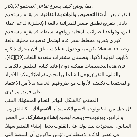
مما يوضح كيف يسرع تفاعل المجتمع الابتكار.
التفرع يعزز أيضًا
التخصيص والملاءمة الثقافية
. قد يقوم مستخدم
ياباني بتفريع تطبيق صغير للميزانية باللغة الإنجليزية لدعم عملة
الين، وقواعد الضرائب المحلية وواجهة بسيطة. قد يقوم مستخدم
كوري بتفريع مخطط سفر عام ليشمل توصيات محلية، ولغة
تكريمية وجدول عطلات. نظرًا لأن محرك ذاكرة Macaron وخط
الأنابيب لتوليد الأكواد يتضمنان مشفرات متعددة اللغات
[39]
[40]
،
فإن هذه التخصيصات ممكنة دون إعادة كتابة التطبيق بالكامل.
بالتالي، التفرع يجعل إنشاء البرامج ديمقراطيًا: يمكن للأفراد
والمجتمعات تكييف الأدوات مع ظروفهم الخاصة بدلاً من الاعتماد
على فريق مركزي.
المجتمع كالشكل النهائي لنظام المستهلك البيئي
كل جيل من التكنولوجيا الاستهلاكية يبدأ بـ
الاستهلاك
—كالتلفزيون،
والراديو، ويوتيوب—وينضج ليصبح
إنشاء ومشاركة
. في العصر
السابق، استحوذت تيك توك على القلوب بجعل إنشاء الفيديو سهلاً.
في عصر الذكاء الاصطناعي، تؤمن ماكرون أن المنصة التي