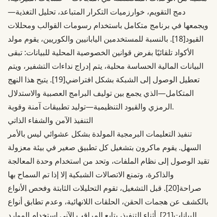
دمج التقويم، خوارزميات التكرار المتباعد، تحليل التغذية—
ويجمعها في برنامج متكامل باستخدام رسومات القوالب ومحللات
القيود
[18]
. بالنسبة للمستخدمين اليابانيين والكوريين، يقوم مولد
الأكواد تلقائيًا بفرض قوانين الخصوصية المحلية للبيانات: تبقى
البيانات المالية الحساسة محلية، يتم إدراج نداءات التشفير، ويتم
تعطيل الوصول إلى الشبكة بشكل افتراضي
[19]
. يتيح هذا النهج
المتكامل—الذي يجمع بين توليف البرامج العصبية والاستدلال
الرمزي والقيود التنظيمية—توليد تطبيقات آمنة وقوية.
التنفيذ الآمن والشفاء الذاتي
تنفيذ التعليمات البرمجية المولدة بشكل عشوائي ليس بالأمر
السهل. يقوم ماكرون بتشغيل كل تطبيق صغير في بيئة معزولة
تقيد الوصول إلى نظام الملفات، وتحد من استخدام وحدة المعالجة
والذاكرة، وتمنع الاتصالات الشبكية إلا إذا تم السماح بها
صراحة
[20]
. قبل التشغيل، تقوم التحليلات الثابتة وفحص الأنواع
بالكشف عن هجمات الحقن، الحلقات اللانهائية، وعدم تطابق أنواع
البيانات
[21]
. أثناء التنفيذ، يتابع المراقب الآني استخدام الموارد