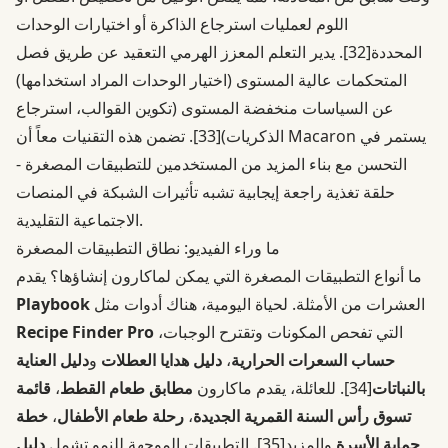
اللوم لعمليات استرجاع الذاكرة أو اختيارات الوحدات
المحددة
[32]
. يدير التعلم المعزز الهرمي التعقيد عن طريق فصل
المتحكمات عالية المستوى (اختيار الوحدات المراد استخدامها)
عن السياسات منخفضة المستوى (تكوين القوالب، استرجاع
الذكريات)
[33]
. تضمن هذه التقنيات معاً أن Macaron يستمر في
التحسن مع بناء المزيد من المستخدمين للتطبيقات المصغرة -
حلقة تغذية راجعة إيجابية تشبه تأثيرات الشبكة في المنصات
الاجتماعية التقليدية.
ما وراء الفيديو: نطاق التطبيقات المصغرة
ما أنواع التطبيقات المصغرة التي يمكن لماكارون إنشاؤها؟ يقدم
العشرات من الأمثلة. لحياة اليومية، هناك أدوات مثل
Playbook
التي تفحص المكونات وتقترح الوجبات،
Recipe Finder Pro
حساب السعرات الحرارية
،
دليل هدايا العطلات
و
دليل العناية
بالنباتات
[34]
. للعائلة، يقدم ماكارون
مطابق طعام القطط
،
قائمة
تسوق رأس السنة القمرية الجديدة
،
رحلة طعام الأطفال
،
خطة
حماية الأسرة
والمزيد
[35]
. التطبيقات الموجهة للنمو تشمل
دليل