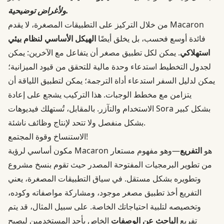
ولأغراض توضيحية.
من خلال التركيز على التطبيقات المصغرة، لا يقدم Macaron
فائدة أوسع فحسب، بل يخلق أيضًا
الهيكل الأساسي لنظام بيئي
استهلاكي
. يمكن لكل تطبيق مصغر أن يتفاعل مع الآخرين: يمكن
لجدول التخطيط استدعاء وحدة مالية للتحقق من قيود الميزانية؛
يمكن لدليل السفر استدعاء أداة الترجمة؛ يمكن لتطبيق اللياقة أن
يتزامن مع مخطط الوجبات. هذا التركيب يشجع على إعادة
الاستخدام والتآزر. بالمقابل، تُستهلك فيديوهات Sora بشكل كبير
بشكل منفصل ولا تتحد لإنتاج وظائف ناشئة.
الاستنساخ وقوة المجتمع!
مكون أساسي لرؤية Macaron هو
التفريع
—وهو مفهوم مستعار
من تطوير البرمجيات المفتوحة المصدر حيث تقوم بنسخ مشروع
وتطويره بشكل مستقل. في سياق التطبيقات المصغرة، يعني
التفريع أخذ تطبيق مصغر موجود، ومشاركة مواصفاته وكوده،
وتخصيصه لتلبية احتياجاتك الخاصة. على سبيل المثال، قد يتم
تفريع
الباحث عن الوصفات
الخاص بأحد المستخدمين ليصبح