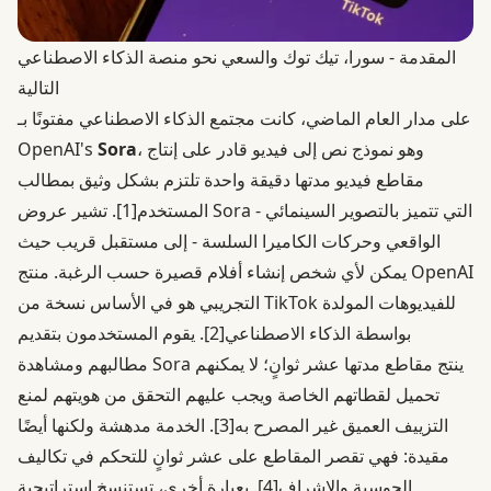
المقدمة - سورا، تيك توك والسعي نحو منصة الذكاء الاصطناعي
التالية
على مدار العام الماضي، كانت مجتمع الذكاء الاصطناعي مفتونًا بـ
، وهو نموذج نص إلى فيديو قادر على إنتاج
Sora
OpenAI's
مقاطع فيديو مدتها دقيقة واحدة تلتزم بشكل وثيق بمطالب
المستخدم
[1]
. تشير عروض Sora - التي تتميز بالتصوير السينمائي
الواقعي وحركات الكاميرا السلسة - إلى مستقبل قريب حيث
يمكن لأي شخص إنشاء أفلام قصيرة حسب الرغبة. منتج OpenAI
التجريبي هو في الأساس نسخة من TikTok للفيديوهات المولدة
بواسطة الذكاء الاصطناعي
[2]
. يقوم المستخدمون بتقديم
مطالبهم ومشاهدة Sora ينتج مقاطع مدتها عشر ثوانٍ؛ لا يمكنهم
تحميل لقطاتهم الخاصة ويجب عليهم التحقق من هويتهم لمنع
التزييف العميق غير المصرح به
[3]
. الخدمة مدهشة ولكنها أيضًا
مقيدة: فهي تقصر المقاطع على عشر ثوانٍ للتحكم في تكاليف
الحوسبة والإشراف
[4]
. بعبارة أخرى، تستنسخ استراتيجية