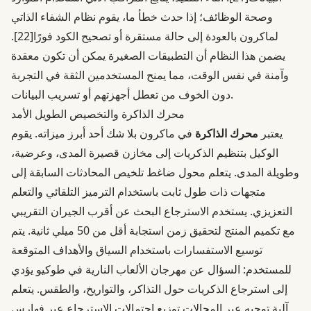
وصحة الوظائف؛ إذا حدث خطأ ما، يقوم نظام الشفاء الذاتي
لماكرون بالعودة إلى حالة مستقرة أو تصحيح الكود فورًا
[22]
.
يضمن هذا النظام أن التطبيقات الصغيرة يمكن أن تكون معقدة
وآمنة في نفس الوقت، مما يمنح المستخدمين الثقة في التجربة
دون الخوف من تعطل أجهزتهم أو تسريب البيانات.
محرك الذاكرة والتخصيص الطويل الأمد
يعتبر
محرك الذاكرة
في ماكرون بلا شك أحد أبرز ميزاته. يقوم
الوكيل بتنظيم الذكريات إلى مخازن قصيرة المدى، وعرضية،
وطويلة المدى. يتعلم محول ضاغط تلخيص المحادثات السابقة إلى
متجهات ذات طول ثابت باستخدام الترميز التلقائي والتعلم
التعزيزي. يستخدم الاسترجاع البحث عن أقرب الجيران التقريبي
مع تكميم المنتج لتحقيق زمن استجابة أقل من 50 ميلي ثانية. يتم
توسيع الاستفسارات باستخدام السياق والأهداف المتوقعة
للمستخدم: السؤال عن مهرجان الألعاب النارية في طوكيو يؤدي
إلى استرجاع الذكريات حول التذاكر، والتواريخ، والطقس. يتعلم
آلية توجيه عبر المجالات توزيع احتمالات الاسترجاع عبر فهارس