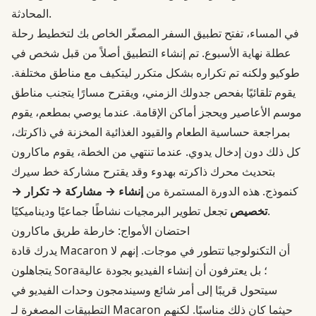
المحادثة.
في المساء، تفتح تطبيق السفر المصغّر الخاص بك لتخطيط رحلة
عطلة نهاية الأسبوع. تم إنشاء التطبيق أصلاً من قبل شخص في
طوكيو ولكنه تم تكراره بشكل متكرر ليتكيف مع مناطق مختلفة.
يقوم تلقائيًا بفحص جدولك الزمني، ويقترح مسارًا يتجنب مناطق
موسم الأعاصير ويحجز أماكن الإقامة. عندما يوصي بمطعم، يقوم
بمراجعة حساسية الطعام والقيود الغذائية المخزنة في ذاكرتك،
كل ذلك دون إدخال يدوي. عندما تنتهي من الخطة، يقوم ماكارون
بتحديث محرك ذاكرته بهدوء وقد يقترح مشاركة خط سيرك
كنموذج. هذه الدورة المستمرة من
إنشاء → مشاركة → تكرار →
تجعل تطوير البرمجيات نشاطًا جماعيًا وديناميكيًا.
تخصيص
احتضان الأمواج: خارطة طريق ماكارون
يدرك قادة Macaron أن التكنولوجيا تتطور في موجات. إنهم لا
يتجاهلون Sora؛ بل يعترفون أن إنشاء الفيديو بجودة عالية
سيتحول قريبًا إلى أمر شائع وسيندمجون وحدات الفيديو في
التطبيقات المصغرة لـ Macaron حيثما كان ذلك مناسبًا. لكنهم