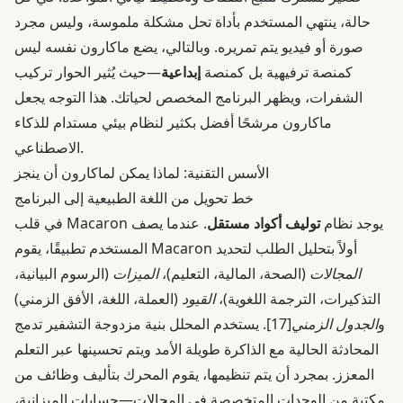
حالة، ينتهي المستخدم بأداة تحل مشكلة ملموسة، وليس مجرد
صورة أو فيديو يتم تمريره. وبالتالي، يضع ماكارون نفسه ليس
كمنصة ترفيهية بل كمنصة
إبداعية
—حيث يُثير الحوار تركيب
الشفرات، ويظهر البرنامج المخصص لحياتك. هذا التوجه يجعل
ماكارون مرشحًا أفضل بكثير لنظام بيئي مستدام للذكاء
الاصطناعي.
الأسس التقنية: لماذا يمكن لماكارون أن ينجز
خط تحويل من اللغة الطبيعية إلى البرنامج
في قلب Macaron يوجد نظام
توليف أكواد مستقل
. عندما يصف
المستخدم تطبيقًا، يقوم Macaron أولاً بتحليل الطلب لتحديد
المجالات
(الصحة، المالية، التعليم)،
الميزات
(الرسوم البيانية،
التذكيرات، الترجمة اللغوية)،
القيود
(العملة، اللغة، الأفق الزمني)
و
الجدول الزمني
[17]
. يستخدم المحلل بنية مزدوجة التشفير تدمج
المحادثة الحالية مع الذاكرة طويلة الأمد ويتم تحسينها عبر التعلم
المعزز. بمجرد أن يتم تنظيمها، يقوم المحرك بتأليف وظائف من
مكتبة من الوحدات المتخصصة في المجالات—حسابات الميزانية،