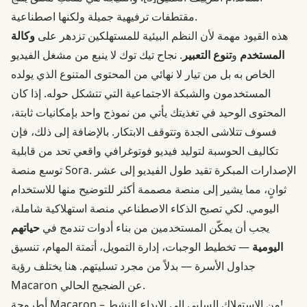
مقتطفات ترفيهية جميلة ولكنها اصطناعية.
هذه القيود مهمة لأن النظم البيئية للمستهلكين تزدهر على
وكالة
المستخدم
و
تنوع التعبير
. نجاح تيك توك لا ينبع من مشغل الفيديو
الخاص به بل من تيار لا نهائي من المحتوى المتنوع الذي يولده
المستخدمون والشبكة الاجتماعية التي تتشكل حوله. إذا كان
المحتوى الوحيد في تغذيتك يأتي من نموذج واحد بإمكانيات ثابتة،
فسوف تتلاشى الجدة وتتوقف الابتكار. بالإضافة إلى ذلك، فإن
تكاليف الحوسبة لتوليد فيديو فوتوغرافي واقعي تحد من قابلية
توسع منصة Sora. الإصدارات المبكرة تقيد طول الفيديو إلى عشر
ثوانٍ، مما يشير إلى منصة مصممة أكثر للتوضيح منها للاستخدام
اليومي. لكي تصبح الذكاء الاصطناعي منصة استهلاكية شاملة،
يجب أن يمكّن المستخدمين من بناء أدوات تندمج في
حياتهم
اليومية
— تخطيط الوجبات، إدارة التمويل، أتمتة المهام، تنسيق
جداول الأسرة — بدلاً من مجرد تسليتهم. هنا يختلف رؤية
Macaron عن الضجيج الحالي.
أطروحة Macaron – من الاستهلاك السلبي إلى الإبداع النشط!