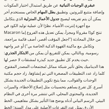
عبقري الوجبات النباتية
عن طريق استبدال اختيار المكونات
وإضافة متتبع للبروتين. وتطبيق
بطل المهام
الخاص بمستخدم آخر
يمكن أن يتم تفريعه ليصبح
جدول الأعمال المنزلية
الذي يتكامل
مع أجهزة إنترنت الأشياء. نظرًا لأن عملية توليد الكود في
Macaron تنتج كودًا مقروءًا ومجزأ، يمكن تعديل هذه الفروع إما
من خلال المحادثة ("اجعل المؤقت أقصر، أضف قائمة مراجعة،
وتكامل مع ماكينة القهوة الذكية الخاصة بي") أو عبر واجهة
رسومية. وبالتالي، يمكن للتفريع أن يمكن من
الابتكار الجذري
:
حيث يخدم كل تطبيق جديد كبذرة لمشتقات لا حصر لها.
هذا الديناميك يخلق تأثير شبكة مماثل لمجتمعات المصدر المفتوح.
كلما زاد عدد التطبيقات المصغرة التي تم إنشاؤها، زاد حجم مكتبة
الوحدات والقوالب، مما يتيح تكوين التطبيقات الجديدة بشكل
أسرع. كل تفرع يساهم بتحسينات مثل إصلاح الأخطاء، والميزات
الجديدة، والمحتوى المحلي، التي تنتشر مرة أخرى في النظام
البيئي. الرسم البياني أدناه يوضح هذا التأثير بشكل مفاهيمي. الخط
الأزرق يمثل عدد التفرعات الأصلية على مدار السنة؛ الخط