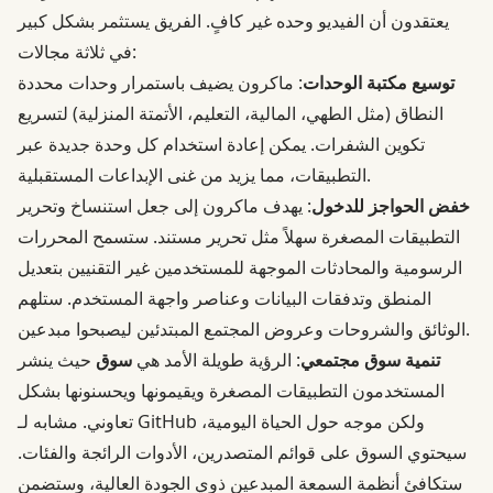
يعتقدون أن الفيديو وحده غير كافٍ. الفريق يستثمر بشكل كبير
في ثلاثة مجالات:
توسيع مكتبة الوحدات
: ماكرون يضيف باستمرار وحدات محددة
النطاق (مثل الطهي، المالية، التعليم، الأتمتة المنزلية) لتسريع
تكوين الشفرات. يمكن إعادة استخدام كل وحدة جديدة عبر
التطبيقات، مما يزيد من غنى الإبداعات المستقبلية.
خفض الحواجز للدخول
: يهدف ماكرون إلى جعل استنساخ وتحرير
التطبيقات المصغرة سهلاً مثل تحرير مستند. ستسمح المحررات
الرسومية والمحادثات الموجهة للمستخدمين غير التقنيين بتعديل
المنطق وتدفقات البيانات وعناصر واجهة المستخدم. ستلهم
الوثائق والشروحات وعروض المجتمع المبتدئين ليصبحوا مبدعين.
تنمية سوق مجتمعي
: الرؤية طويلة الأمد هي
سوق
حيث ينشر
المستخدمون التطبيقات المصغرة ويقيمونها ويحسنونها بشكل
تعاوني. مشابه لـ GitHub ولكن موجه حول الحياة اليومية،
سيحتوي السوق على قوائم المتصدرين، الأدوات الرائجة والفئات.
ستكافئ أنظمة السمعة المبدعين ذوي الجودة العالية، وستضمن