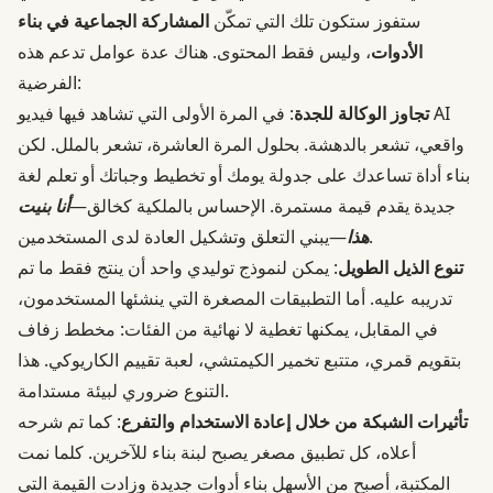
ستفوز ستكون تلك التي تمكّن
المشاركة الجماعية في بناء
الأدوات
، وليس فقط المحتوى. هناك عدة عوامل تدعم هذه
الفرضية:
تجاوز الوكالة للجدة
: في المرة الأولى التي تشاهد فيها فيديو AI
واقعي، تشعر بالدهشة. بحلول المرة العاشرة، تشعر بالملل. لكن
بناء أداة تساعدك على جدولة يومك أو تخطيط وجباتك أو تعلم لغة
جديدة يقدم قيمة مستمرة. الإحساس بالملكية كخالق—
أنا بنيت
—يبني التعلق وتشكيل العادة لدى المستخدمين.
هذا
تنوع الذيل الطويل
: يمكن لنموذج توليدي واحد أن ينتج فقط ما تم
تدريبه عليه. أما التطبيقات المصغرة التي ينشئها المستخدمون،
في المقابل، يمكنها تغطية لا نهائية من الفئات: مخطط زفاف
بتقويم قمري، متتبع تخمير الكيمتشي، لعبة تقييم الكاريوكي. هذا
التنوع ضروري لبيئة مستدامة.
تأثيرات الشبكة من خلال إعادة الاستخدام والتفرع
: كما تم شرحه
أعلاه، كل تطبيق مصغر يصبح لبنة بناء للآخرين. كلما نمت
المكتبة، أصبح من الأسهل بناء أدوات جديدة وزادت القيمة التي