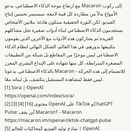
مع ارتفاع موجة الذكاء الاصطناعي، يدعو Macaron إلى ركوب
الأمواج بدلاً من مطاردة كل قمة لامعة. سيستمر تحسين إنتاج
الفيديو، لكن الثورة الحقيقية ستكون هادئة: ملايين الأشخاص
يستخدمون الذكاء الاصطناعي لبناء أدوات صغيرة تحل مشاكلهم
الفريدة ثم يشاركون هذه الأدوات مع الآخرين الذين يقومون
بتكييفها بدورهم. في هذا العالم، الشكل النهائي لنظام الذكاء
الاصطناعي ليس موجزًا من المقاطع بل شبكة من التطبيقات
المصغرة المترابطة، كل منها شهادة على الإبداع البشري المعزز
بالذكاء الاصطناعي. يدعونا Macaron للانضمام إلى هذه الحركة -
ليس فقط لمشاهدة المستقبل يتكشف، بل لبنائه معًا.
[1]
Sora | OpenAI
https://openai.com/index/sora/
محتوى OpenAI على TikTok وChatGPT
[16]
[4]
[3]
[2]
Pulse: أين يقف Macaron؟ - Macaron
https://macaron.im/openai-tiktok-chatgpt-pulse
نماذج توليد الفيديو كمحاكيات للعالم | OpenAI
[5]