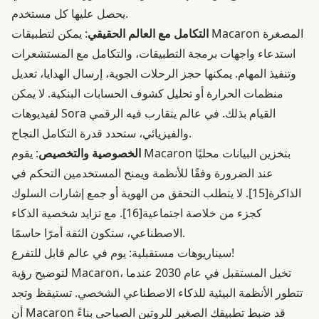
يحصل عليها كل مستخدم.
التكامل مع العالم الحقيقي
: يمكن لتطبيقات Macaron المصغرة
استدعاء واجهات برمجة التطبيقات، والتكامل مع المستشعرات
وتنفيذ المهام. يمكنها حجز الرحلات الجوية، إرسال الهدايا، تعديل
منظمات الحرارة أو تحليل كشوف الحسابات البنكية. لا يمكن
لفيديوهات Sora القيام بذلك. في عالم يتقارب فيه الرقمي
والفيزيائي، ستحدد قدرة التكامل النجاح.
الخصوصية والتخصيص
: يقوم Macaron بتخزين البيانات محليًا
عند الضرورة وفقًا للأنظمة ويمنح المستخدمين التحكم في
الذاكرة
[15]
. لا يتطلب التحقق من الهوية أو جمع إشارات السلوك
كجزء من خلاصة اجتماعية
[16]
. مع تزايد شخصية الذكاء
الاصطناعي، ستكون الثقة أمرًا حاسمًا.
سيناريوهات مستقبلية: يوم في عالم قابل للتفرع!
لتوضيح رؤية Macaron، تخيل المستقبل في عام 2030 عندما
تتطور الأنظمة البيئية للذكاء الاصطناعي الشخصي. تستيقظ وتجد
أن Macaron قد ضبط تطبيقك الصغير للروتين الصباحي بناءً