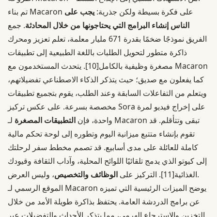
تم بناء Macaron على فكرة بسيطة ولكن جذرية:
يجب على
الناس إنشاء البرامج التي يحتاجونها من خلال المحادثة
. جمع
الفريق نموذجًا ضخمًا بقدرة 671 مليار معلمة، تعلم تعزيز ومحرك
ذاكرة متطور لتحويل الطلبات باللغة الطبيعية إلى تطبيقات
مصغرة وظيفية بالكامل
[10]
. يتحدث المستخدمون مع Macaron
كما يفعلون مع صديق؛ حيث يتذكر الذكاء الاصطناعي تفضيلاتهم،
ويتعلم من التفاعلات السابقة وعند الطلب، يقوم بتجميع تطبيقات
مخصصة بسرعة. على عكس تركيز Sora على إخراج فيديو لمرة
واحدة، فإن
التطبيقات المصغرة
لـ Macaron تبقى وتتأقلم. قد
تقوم بإنشاء متتبع ميزانية اليوم وتطوره إلى لوحة تحكم مالية
كاملة للعائلة على مدى أسابيع. قد تصمم مخطط سفر لرحلتك
إلى كيوتو الذي يدمج تلقائيًا اللوائح المحلية، وآداب الثقافة وقيودك
، وليس العرض.
الغذائية
[11]
. التركيز على
الوظائف والتخصيص
الموقع الرسمي لـ Macaron يوضح الميزات الرئيسية التي تميزه
عن برامج الدردشة العامة. يحتفظ بذاكرة طويلة الأمد من خلال
التخزين والاسترجاع الهرمي، مما يتذكر الأحداث والتفضيلات عبر