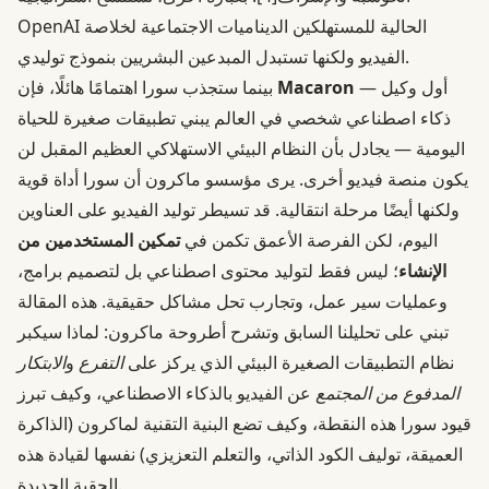
OpenAI الحالية للمستهلكين الديناميات الاجتماعية لخلاصة
الفيديو ولكنها تستبدل المبدعين البشريين بنموذج توليدي.
— أول وكيل
Macaron
بينما ستجذب سورا اهتمامًا هائلًا، فإن
ذكاء اصطناعي شخصي في العالم يبني تطبيقات صغيرة للحياة
اليومية — يجادل بأن النظام البيئي الاستهلاكي العظيم المقبل لن
يكون منصة فيديو أخرى. يرى مؤسسو ماكرون أن سورا أداة قوية
ولكنها أيضًا مرحلة انتقالية. قد تسيطر توليد الفيديو على العناوين
اليوم، لكن الفرصة الأعمق تكمن في
تمكين المستخدمين من
الإنشاء
؛ ليس فقط لتوليد محتوى اصطناعي بل لتصميم برامج،
وعمليات سير عمل، وتجارب تحل مشاكل حقيقية. هذه المقالة
تبني على تحليلنا السابق وتشرح أطروحة ماكرون: لماذا سيكبر
نظام التطبيقات الصغيرة البيئي الذي يركز على
التفرع
و
الابتكار
المدفوع من المجتمع
عن الفيديو بالذكاء الاصطناعي، وكيف تبرز
قيود سورا هذه النقطة، وكيف تضع البنية التقنية لماكرون (الذاكرة
العميقة، توليف الكود الذاتي، والتعلم التعزيزي) نفسها لقيادة هذه
الحقبة الجديدة.