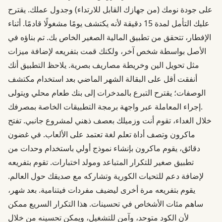
على جودة نومك (من جهازك القابل للارتداء) وجدول عملك. يقترح
عليك التأمل لمدة 15 دقيقة لأنه يكتشف يومًا مشغولًا قادمًا. أثناء
الإفطار، تتحقق من تطبيق المالية الصغير الخاص بك. تم بناؤه في
الأصل بواسطة شخص آخر، ولكنك قمت بتفريعه لإضافة ميزات
مثل تحويل الين وخريطة مصاريف بصرية. يلاحظ التطبيق أنك
أنفقت أقل على البقالة الشهر الماضي بعد استخدام مكتشف
الوصفات؛ يقترح التبرع بالمدخرات إلى بنك طعام محلي ويتولى
إجراء المعاملة عبر واجهة برمجة التطبيقات الخاصة بمصرفك.
خلال الغداء، تقوم أنت وزميلك بعصف ذهني لمشروع جانبي. تفتح
ماكرون وتصف أداة تعلم لغة تعتمد على الألعاب. في غضون
دقائق، يقوم ماكرون بإنشاء نموذج أولي باستخدام وحدات من
تطبيق صغير للتكرار المتباعد ومولد اختبارات. تقوم بتفريعه
لإضافة دعم للتحيات الكورية وتشاركه مع صديقك حول العالم.
يقوم بتفريعه مرة أخرى ليضيف مفردات فيتنامية. بعد شهر،
ساهم مئات الأشخاص في تحسينات. هذا التكرار السريع ممكن
لأن الكود متوحد، وآمن للتشغيل، ويمكن تحسينه من خلال