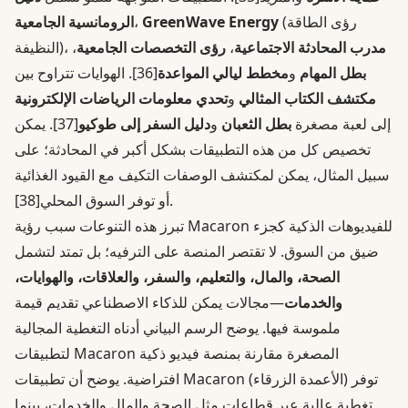
(رؤى الطاقة
GreenWave Energy
،
الرومانسية الجامعية
مدرب المحادثة الاجتماعية
،
رؤى التخصصات الجامعية
،
النظيفة)،
بطل المهام
و
مخطط ليالي المواعدة
[36]
. الهوايات تتراوح بين
مكتشف الكتاب المثالي
و
تحدي معلومات الرياضات الإلكترونية
إلى لعبة مصغرة
بطل الثعبان
و
دليل السفر إلى طوكيو
[37]
. يمكن
تخصيص كل من هذه التطبيقات بشكل أكبر في المحادثة؛ على
سبيل المثال، يمكن لمكتشف الوصفات التكيف مع القيود الغذائية
.
أو توفر السوق المحلي
[38]
تبرز هذه التنوعات سبب رؤية Macaron للفيديوهات الذكية كجزء
ضيق من السوق. لا تقتصر المنصة على الترفيه؛ بل تمتد لتشمل
الصحة، والمال، والتعليم، والسفر، والعلاقات، والهوايات،
والخدمات
—مجالات يمكن للذكاء الاصطناعي تقديم قيمة
ملموسة فيها. يوضح الرسم البياني أدناه التغطية المجالية
لتطبيقات Macaron المصغرة مقارنة بمنصة فيديو ذكية
افتراضية. يوضح أن تطبيقات Macaron (الأعمدة الزرقاء) توفر
تغطية عالية عبر قطاعات مثل الصحة والمال والخدمات، بينما