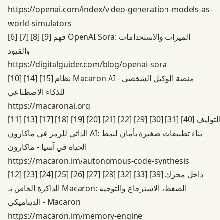
https://openai.com/index/video-generation-models-as-
world-simulators
فهم OpenAI Sora: الميزات والاستخدامات
[9]
[8]
[7]
[6]
والقيود
https://digitalguider.com/blog/openai-sora
نظام Macaron AI - منصة الوكيل الشخصي
[15]
[14]
[10]
للذكاء الاصطناعي
https://macaronai.org
التوليف
[40]
[31]
[30]
[29]
[22]
[21]
[20]
[19]
[18]
[17]
[13]
[11]
الذاتي للرمز في ماكارون AI: بناء تطبيقات صغيرة بأمان لنمط
الحياة في آسيا - ماكارون
https://macaron.im/autonomous-code-synthesis
داخل محرك
[39]
[33]
[32]
[28]
[27]
[26]
[25]
[24]
[23]
[12]
الذاكرة الخاص بـ Macaron: الضغط، الاسترجاع والتوجيه
الديناميكي - Macaron
https://macaron.im/memory-engine