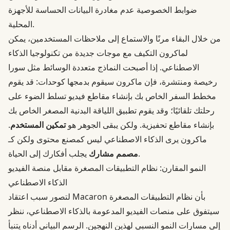
ضوابط الخصوصية عدم مغادرة البيانات الحساسة للأجهزة
المحلية.
من خلال البقاء مرنًا والاستماع إلى ملاحظات المستخدمين، يمكن
لماكرون التكيف مع موجات جديدة من تكنولوجيا الذكاء
الاصطناعي. إذا أصبحت النماذج متعددة الوسائط مثل سورا
رخيصة ومنتشرة، فإن ماكرون سيقوم بدمجها كوحدات: قد يقوم
مخطط السفر الخاص بك بإنشاء مقاطع فيديو تسلط الضوء على
رحلتك تلقائيًا؛ وقد يقوم تطبيق اللياقة البدنية المصغر الخاص بك
بإنشاء مقاطع تحفيزية. ولكن يبقى الجوهر هو
تمكين المستخدم
.
ماكرون يرى الذكاء الاصطناعي ليس كمصنع محتوى ولكن كـ
يجلب أفكارك إلى الحياة.
مصمم مشارك
النمو المقارن: نظام التطبيقات المصغرة مقابل منصة الفيديو
الذكاء الاصطناعي
لتصور سبب اعتقاد Macaron بأن نظام التطبيقات المصغرة
سيتفوق على منصات الفيديو المدعومة بالذكاء الاصطناعي، ننظر
إلى مسارات النمو النسبي لهذين النهجين. الرسم البياني أدناه يتنبأ