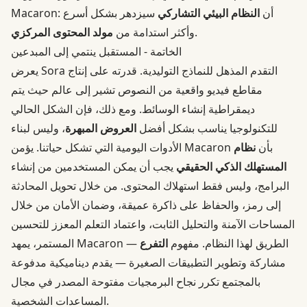
Macaron: أن
النظام البيئي التشاركي
سيزدهر بشكل أسرع
.
وأكثر استدامة من
مولد المحتوى المركزي
الخاتمة - المستقبل ينتمي إلى المبدعين
يعرض Sora التقدم المذهل للنماذج التوليدية. قدرته على إنتاج
مقاطع فيديو واقعية من النصوص تشير إلى عالم حيث يتم
ديمقراطية إنشاء الوسائط. ومع ذلك، فإن الشكل الحالي
للتكنولوجيا يناسب بشكل أفضل
العروض المبهرة
، وليس لبناء
الأدوات اليومية التي تشكل حياتنا. يؤمن Macaron بأن
نظام
المستهلك الذكي الحقيقي
يجب أن يمكن المستخدمين من إنشاء
البرامج، وليس فقط استهلاك المحتوى. من خلال تحويل المحادثة
إلى رمز، والحفاظ على ذاكرة عميقة، وضمان الأمان من خلال
المساحات الآمنة والتحليل الثابت، واعتماد التعلم المعزز للتحسين
المستمر، يمهد Macaron الطريق لهذا النظام. مفهوم
التفرع
—
مشاركة وتطوير التطبيقات الصغيرة — يقدم ديناميكية مدفوعة
بالمجتمع تكرر نجاح البرمجيات مفتوحة المصدر في مجال
المساعدات الشخصية.