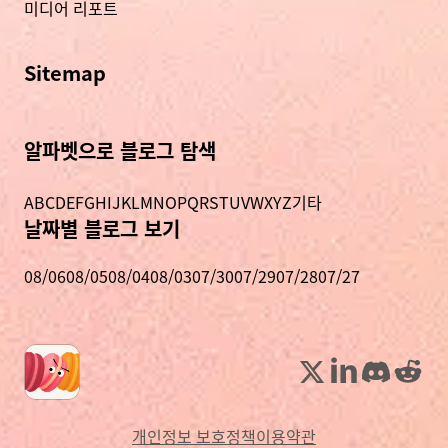
미디어 리포트
Sitemap
알파벳으로 블로그 탐색
A
B
C
D
E
F
G
H
I
J
K
L
M
N
O
P
Q
R
S
T
U
V
W
X
Y
Z
기타
날짜별 블로그 보기
08/06
08/05
08/04
08/03
07/30
07/29
07/28
07/27
개인정보 보호정책
이용약관