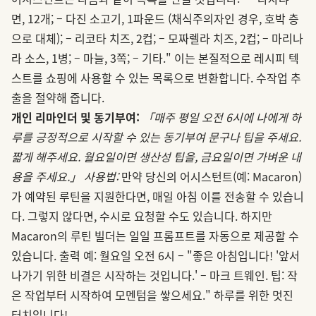
면, 12개; – 다진 소고기, 1파운드 (채식주의자인 경우, 호박 층
으로 대체); – 리코타 치즈, 2컵; – 모짜렐라 치즈, 2컵; – 마리나
라 소스, 1병; – 마늘, 3쪽; – 기타." 이는 본질적으로 레시피 텍
스트를 쇼핑에 사용할 수 있는 목록으로 변환합니다. 수작업 추
출을 절약해 줍니다.
개인 리마인더 및 동기부여:
「매주 평일 오전 6시에 나에게 하
루를 긍정적으로 시작할 수 있는 동기부여 문구나 팁을 주세요.
짧게 해주세요. 월요일이면 생산성 팁을, 금요일이면 가벼운 내
용을 주세요.」
사용법:
만약 당신의 어시스턴트(예: Macaron)
가 예약된 루틴을 지원한다면, 매일 아침 이를 전송할 수 있습니
다. 그렇지 않다면, 수시로 요청할 수도 있습니다. 하지만
Macaron의 루틴 빌더는 일일 프롬프트를 자동으로 제공할 수
있습니다. 출력 예: 월요일 오전 6시 – "좋은 아침입니다! '앞서
나가기 위한 비결은 시작하는 것입니다.' – 마크 트웨인. 팁: 작
은 작업부터 시작하여 모멘텀을 쌓으세요." 하루를 위한 멋진
터치입니다!