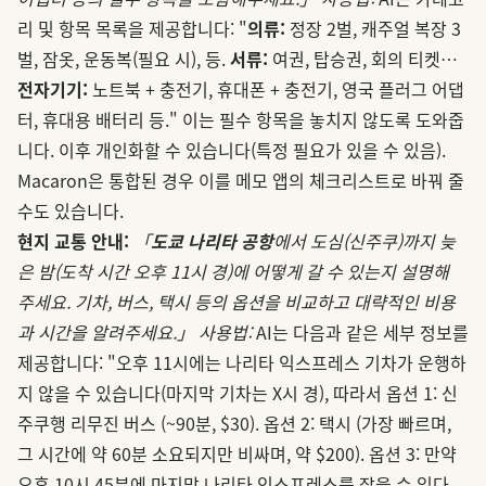
리 및 항목 목록을 제공합니다: "
의류:
정장 2벌, 캐주얼 복장 3
벌, 잠옷, 운동복(필요 시), 등.
서류:
여권, 탑승권, 회의 티켓…
전자기기:
노트북 + 충전기, 휴대폰 + 충전기, 영국 플러그 어댑
터, 휴대용 배터리 등." 이는 필수 항목을 놓치지 않도록 도와줍
니다. 이후 개인화할 수 있습니다(특정 필요가 있을 수 있음).
Macaron은 통합된 경우 이를 메모 앱의 체크리스트로 바꿔 줄
수도 있습니다.
현지 교통 안내:
「
도쿄 나리타 공항
에서 도심(신주쿠)까지 늦
은 밤(도착 시간 오후 11시 경)에 어떻게 갈 수 있는지 설명해
주세요. 기차, 버스, 택시 등의 옵션을 비교하고 대략적인 비용
과 시간을 알려주세요.」
사용법:
AI는 다음과 같은 세부 정보를
제공합니다: "오후 11시에는 나리타 익스프레스 기차가 운행하
지 않을 수 있습니다(마지막 기차는 X시 경), 따라서 옵션 1: 신
주쿠행 리무진 버스 (~90분, $30). 옵션 2: 택시 (가장 빠르며,
그 시간에 약 60분 소요되지만 비싸며, 약 $200). 옵션 3: 만약
오후 10시 45분에 마지막 나리타 익스프레스를 잡을 수 있다