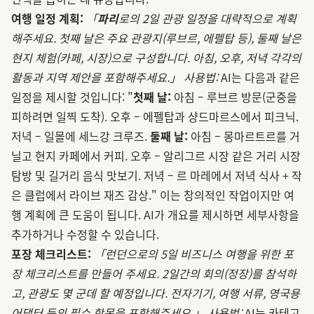
여행 일정 계획:
「
파리
로의 2일 관광 일정을 대략적으로 계획
해주세요. 첫째 날은 주요 관광지(루브르, 에펠탑 등), 둘째 날은
현지 체험(카페, 시장)으로 구성합니다. 아침, 오후, 저녁 각각의
활동과 지역 제안을 포함해주세요.」
사용법:
AI는 다음과 같은
일정을 제시할 것입니다: "
첫째 날:
아침 – 루브르 방문(군중을
피하려면 일찍 도착). 오후 – 에펠탑과 샹드마르스에서 피크닉.
저녁 – 일몰에 세느강 크루즈.
둘째 날:
아침 – 몽마르트르를 거
닐고 현지 카페에서 커피. 오후 – 알리그르 시장 같은 거리 시장
탐방 및 길거리 음식 맛보기. 저녁 – 르 마레에서 저녁 식사 + 작
은 클럽에서 라이브 재즈 감상." 이는 창의적인 작업이지만 여
행 계획에 큰 도움이 됩니다. AI가 개요를 제시하면 세부사항을
추가하거나 수정할 수 있습니다.
포장 체크리스트:
「런던으로의 5일 비즈니스 여행을 위한 포
장 체크리스트를 만들어 주세요. 2일간의 회의(정장)를 참석하
고, 관광도 몇 군데 할 예정입니다. 전자기기, 여행 서류, 영국용
어댑터 등의 필수 항목을 포함해주세요.」
사용법:
AI는 카테고