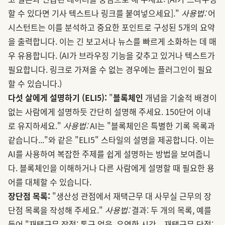
할 수 있다면 기사 텍스트나 링크를 붙여넣으세요]."
사용법:
어
시스턴트는 이를 분석하고 중요한 포인트로 구성된 5개의 요약
을 출력합니다. 이는 긴 보고서나 뉴스를 빠르게 소화하는 데 매
우 유용합니다. (AI가 브라우징 기능을 갖추고 있거나 텍스트가
필요합니다. 링크로 가져올 수 없는 경우에는 플러그인이 필요
할 수 있습니다.)
다섯 살에게 설명하기 (ELI5):
"
블록체인
개념을 기술적 배경이
없는 사람에게 설명하듯 간단히 설명해 주세요. 150단어 이내
로 유지하세요."
사용법:
AI는 "블록체인은 특별한 기록 목록과
같습니다..."와 같은 "ELI5" 스타일의 설명을 제공합니다. 이는
AI를 사용하여 복잡한 주제를 쉽게 설명하는 방법을 보여줍니
다. 블록체인을 이해하거나 다른 사람에게 설명할 때 필요한 용
어를 대체할 수 있습니다.
장단점 목록:
"생산성 관점에서 재택근무 대 사무실 근무의 장
단점 목록을 작성해 주세요."
사용법:
결과: 두 개의 목록, 예를
들어 "재택근무 장점: 통근 없음, 유연한 시간... 재택근무 단점: