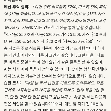
예산 추적 질의:
「이번 주에 식료품에 $200, 가스에 $50, 외식
에 $30을 썼습니다. 내 일반적인 주간 예산(식료품 $150, 가스
$40, 외식 $50)과 비교해 보세요. 어디에서 과소비하거나 절약
했나요?」
사용법:
AI는 간단한 계산을 통해 말할 것입니다:
"식료품: $50 초과 (사용: $200 vs 예산: $150). 가스: $10 초과
(사용: $50 vs $40). 외식: $20 절약 (사용: $30 vs $50). 주간
총 지출은 주로 식료품 때문에 예산을 약간 초과했습니다." 이
는 개인 회계사와의 빠른 체크인과 같습니다. 그런 다음 "식료
품 비용을 줄일 방법이 있나요?"와 같은 질문을 할 수 있으며,
AI는 식사 계획 등을 제안할 수 있습니다. 숫자는 항상 확인해야
하지만, AI는 기본적인 산수에는 일반적으로 문제가 없습니다.
습관 코치:
「매일 밤 독서 습관을 기르도록 도와주세요. 작은
단계로 시작하는 4주 계획을 제안해 주세요. 현재 책을 0권 읽
고, 한 달 안에 한 권을 끝내고 싶습니다.」
사용법:
AI는 다음과
같은 제안을 할 수 있습니다: "1주차: 매일 밤 자기 전 10분 동
안 책을 읽으세요. 짧고 재미있는 책을 선택하세요. 2주차: 20분