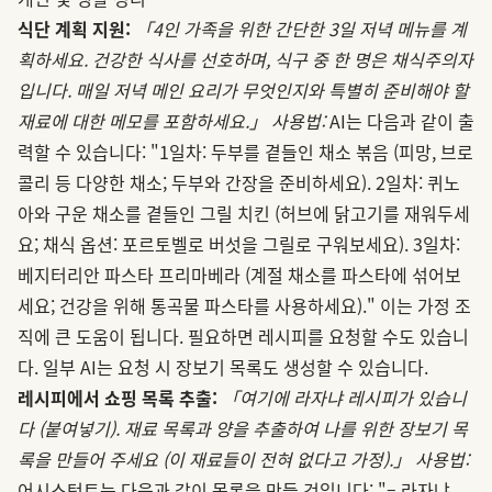
식단 계획 지원:
「4인 가족을 위한 간단한 3일 저녁 메뉴를 계
획하세요. 건강한 식사를 선호하며, 식구 중 한 명은 채식주의자
입니다. 매일 저녁 메인 요리가 무엇인지와 특별히 준비해야 할
재료에 대한 메모를 포함하세요.」
사용법:
AI는 다음과 같이 출
력할 수 있습니다: "1일차: 두부를 곁들인 채소 볶음 (피망, 브로
콜리 등 다양한 채소; 두부와 간장을 준비하세요). 2일차: 퀴노
아와 구운 채소를 곁들인 그릴 치킨 (허브에 닭고기를 재워두세
요; 채식 옵션: 포르토벨로 버섯을 그릴로 구워보세요). 3일차:
베지터리안 파스타 프리마베라 (계절 채소를 파스타에 섞어보
세요; 건강을 위해 통곡물 파스타를 사용하세요)." 이는 가정 조
직에 큰 도움이 됩니다. 필요하면 레시피를 요청할 수도 있습니
다. 일부 AI는 요청 시 장보기 목록도 생성할 수 있습니다.
레시피에서 쇼핑 목록 추출:
「여기에 라자냐 레시피가 있습니
다 (붙여넣기). 재료 목록과 양을 추출하여 나를 위한 장보기 목
록을 만들어 주세요 (이 재료들이 전혀 없다고 가정).」
사용법:
어시스턴트는 다음과 같이 목록을 만들 것입니다: "– 라자냐