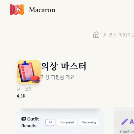
홈
영감 아카이
의상 마스터
가상 피팅룸 개요
갖고 있음
4.3K