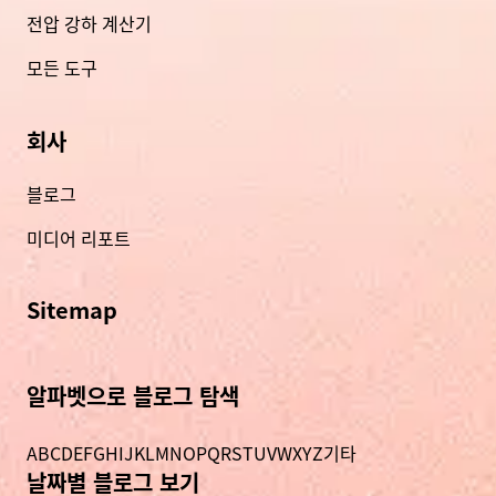
전압 강하 계산기
모든 도구
회사
블로그
미디어 리포트
Sitemap
알파벳으로 블로그 탐색
A
B
C
D
E
F
G
H
I
J
K
L
M
N
O
P
Q
R
S
T
U
V
W
X
Y
Z
기타
날짜별 블로그 보기