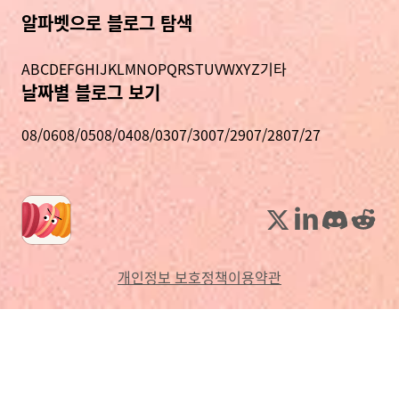
알파벳으로 블로그 탐색
A
B
C
D
E
F
G
H
I
J
K
L
M
N
O
P
Q
R
S
T
U
V
W
X
Y
Z
기타
날짜별 블로그 보기
08/06
08/05
08/04
08/03
07/30
07/29
07/28
07/27
개인정보 보호정책
이용약관