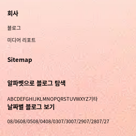
회사
블로그
미디어 리포트
Sitemap
알파벳으로 블로그 탐색
A
B
C
D
E
F
G
H
I
J
K
L
M
N
O
P
Q
R
S
T
U
V
W
X
Y
Z
기타
날짜별 블로그 보기
08/06
08/05
08/04
08/03
07/30
07/29
07/28
07/27