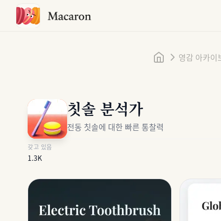
홈
영감 아카이
칫솔 분석가
전동 칫솔에 대한 빠른 통찰력
갖고 있음
1.3K