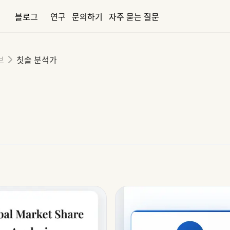
블로그
연구
문의하기
자주 묻는 질문
브
칫솔 분석가