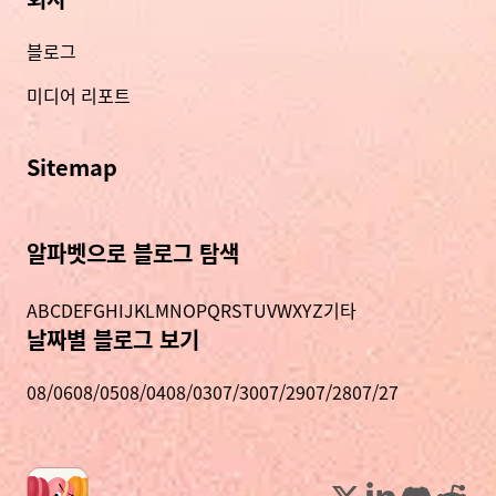
블로그
미디어 리포트
Sitemap
알파벳으로 블로그 탐색
A
B
C
D
E
F
G
H
I
J
K
L
M
N
O
P
Q
R
S
T
U
V
W
X
Y
Z
기타
날짜별 블로그 보기
08/06
08/05
08/04
08/03
07/30
07/29
07/28
07/27