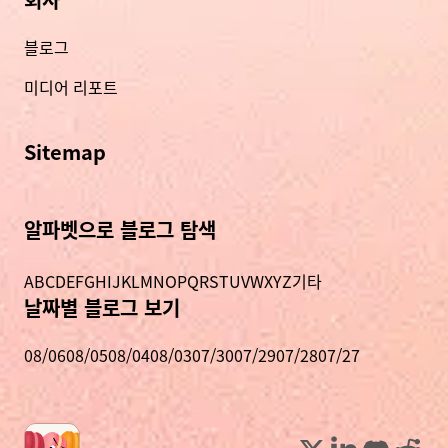
블로그
미디어 리포트
Sitemap
알파벳으로 블로그 탐색
A
B
C
D
E
F
G
H
I
J
K
L
M
N
O
P
Q
R
S
T
U
V
W
X
Y
Z
기타
날짜별 블로그 보기
08/06
08/05
08/04
08/03
07/30
07/29
07/28
07/27