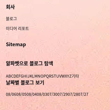
회사
블로그
미디어 리포트
Sitemap
알파벳으로 블로그 탐색
A
B
C
D
E
F
G
H
I
J
K
L
M
N
O
P
Q
R
S
T
U
V
W
X
Y
Z
기타
날짜별 블로그 보기
08/06
08/05
08/04
08/03
07/30
07/29
07/28
07/27