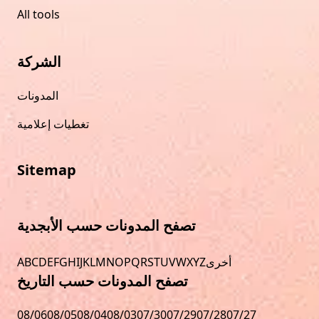
All tools
الشركة
المدونات
تغطيات إعلامية
Sitemap
تصفح المدونات حسب الأبجدية
أخرى
Z
Y
X
W
V
U
T
S
R
Q
P
O
N
M
L
K
J
I
H
G
F
E
D
C
B
A
تصفح المدونات حسب التاريخ
08/06
08/05
08/04
08/03
07/30
07/29
07/28
07/27