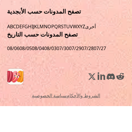
تصفح المدونات حسب الأبجدية
أخرى
Z
Y
X
W
V
U
T
S
R
Q
P
O
N
M
L
K
J
I
H
G
F
E
D
C
B
A
تصفح المدونات حسب التاريخ
08/06
08/05
08/04
08/03
07/30
07/29
07/28
07/27
الشروط والأحكام
سياسة الخصوصية