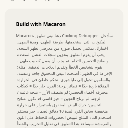
Build with Macaron
Macaron، دعنا نبني تطبيق Cooking Debugger. سأدخل 
المكونات التي استخدمتها، طريقة الطهي، ومدة الطهي. 
اختياريًا، يمكنني تحميل صورة من معرضي تظهر النتيجة. 
يجب أن يقوم التطبيق بتخزين سجلات الفشل المتعددة 
ونصائح التحسين للتعلم. ثم يجب أن يعمل كطبيب طهي - 
يقوم بتشخيص الخطأ وتقديم العلاجات الدقيقة. أمثلة: 
الإفراط في الطهي: أصبحت البيض المخفوق جافة ومتفتتة، 
والسلمون تحول إلى طباشيري. تحكم خاطئ في الحرارة: 
المقلاة باردة جدًا = فطائر لزجة؛ الفرن حار جدًا = كعكات 
محترقة أخطاء التحضير: لم يشطف الأرز = نتيجة غائمة / 
لزجة، لم ترتاح العجين = خبز قاسي قد تكون نصائح 
التحسين: حرك البيض المخفوق باستمرار على حرارة 
منخفضة سخن الفرن لمدة 10 دقائق لضمان خبز مستقر 
استخدم الماء المثلج لتبييض الخضروات للحفاظ على اللون 
والقرمشة سيساعد هذا التطبيق في تقليل التجريب والخطأ 