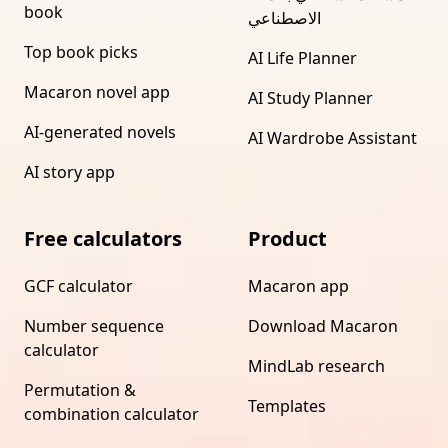
book
الاصطناعي
Top book picks
AI Life Planner
Macaron novel app
AI Study Planner
AI-generated novels
AI Wardrobe Assistant
AI story app
Free calculators
Product
GCF calculator
Macaron app
Number sequence
Download Macaron
calculator
MindLab research
Permutation &
Templates
combination calculator