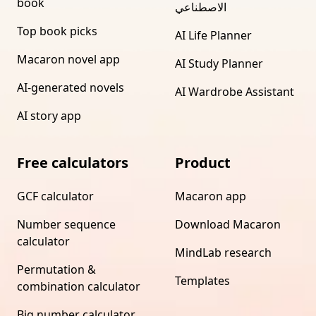
book
الاصطناعي
Top book picks
AI Life Planner
Macaron novel app
AI Study Planner
AI-generated novels
AI Wardrobe Assistant
AI story app
Free calculators
Product
GCF calculator
Macaron app
Number sequence
Download Macaron
calculator
MindLab research
Permutation &
Templates
combination calculator
Big number calculator