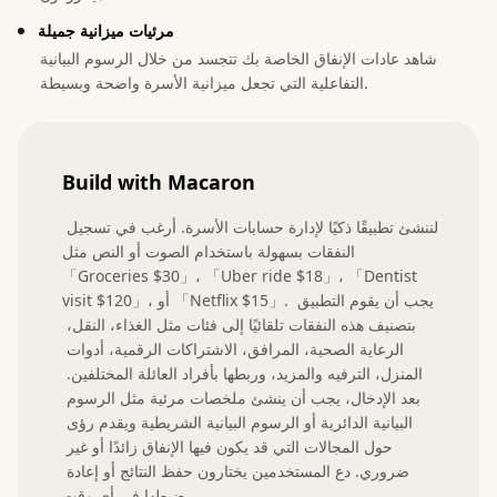
مرئيات ميزانية جميلة
شاهد عادات الإنفاق الخاصة بك تتجسد من خلال الرسوم البيانية
التفاعلية التي تجعل ميزانية الأسرة واضحة وبسيطة.
Build with Macaron
لننشئ تطبيقًا ذكيًا لإدارة حسابات الأسرة. أرغب في تسجيل 
النفقات بسهولة باستخدام الصوت أو النص مثل 
「Groceries $30」، 「Uber ride $18」، 「Dentist 
visit $120」، أو 「Netflix $15」. يجب أن يقوم التطبيق 
بتصنيف هذه النفقات تلقائيًا إلى فئات مثل الغذاء، النقل، 
الرعاية الصحية، المرافق، الاشتراكات الرقمية، أدوات 
المنزل، الترفيه والمزيد، وربطها بأفراد العائلة المختلفين. 
بعد الإدخال، يجب أن ينشئ ملخصات مرئية مثل الرسوم 
البيانية الدائرية أو الرسوم البيانية الشريطية ويقدم رؤى 
حول المجالات التي قد يكون فيها الإنفاق زائدًا أو غير 
ضروري. دع المستخدمين يختارون حفظ النتائج أو إعادة 
ضبطها في أي وقت.