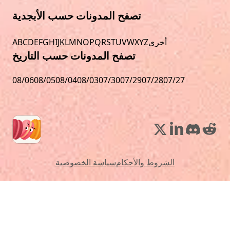
تصفح المدونات حسب الأبجدية
أخرى
Z
Y
X
W
V
U
T
S
R
Q
P
O
N
M
L
K
J
I
H
G
F
E
D
C
B
A
تصفح المدونات حسب التاريخ
08/06
08/05
08/04
08/03
07/30
07/29
07/28
07/27
الشروط والأحكام
سياسة الخصوصية