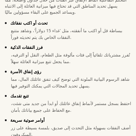
يسهل تحديد المناطق التي قد تحتاج فيها ميزانية العائلة إلى الانتباه
ويساعد الجميع على البقاء مسؤولين ماليًا.
تحدث أو اكتب نفقاتك
ببساطة قل أو اكتب ما أنفقته، مثل 'غداء 15 دولاراً'، وشاهد متتبع
النفقات الخاص بك يتم تحديثه فوراً.
فرز النفقات الذكية
تُفرز مشترياتك تلقائياً إلى فئات مألوفة مثل الطعام، النقل أو الترفيه،
مما يجعل تتبع ميزانية العائلة سهلاً.
رؤى إنفاق الأسرة
شاهد الرسوم البيانية الملونة التي توضح كيف تنفق عائلتك المال، مما
يسهل تحديد المجالات التي يمكنك التوفير فيها.
تتبع تقدمك
احتفظ بسجل مستمر لأنماط إنفاق عائلتك أو ابدأ من جديد متى شئت،
مع الحفاظ على جميع بياناتك بأمان.
أوامر صوتية سريعة
أضف النفقات بسهولة مثل التحدث إلى صديق، بلمسة بسيطة على زر
الميكروفون.