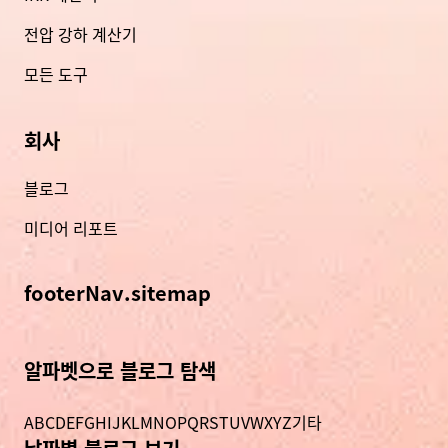
전압 강하 계산기
모든 도구
회사
블로그
미디어 리포트
footerNav.sitemap
알파벳으로 블로그 탐색
A
B
C
D
E
F
G
H
I
J
K
L
M
N
O
P
Q
R
S
T
U
V
W
X
Y
Z
기타