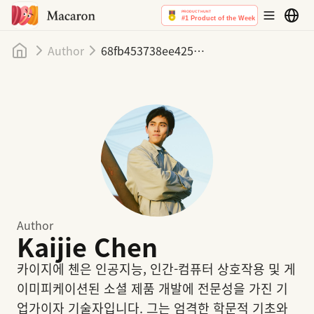
홈
Author
68fb453738ee425b933f88e4
Author
Kaijie Chen
카이지에 첸은 인공지능, 인간-컴퓨터 상호작용 및 게
이미피케이션된 소셜 제품 개발에 전문성을 가진 기
업가이자 기술자입니다. 그는 엄격한 학문적 기초와