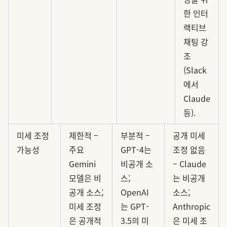
한 인터
랙티브
채팅 강
조
(Slack
에서
Claude
등).
미세 조정
제한적 –
부분적 –
공개 미세
가능성
주요
GPT-4는
조정 없음
Gemini
비공개 소
– Claude
모델은 비
스;
는 비공개
공개 소스;
OpenAI
소스;
미세 조정
는 GPT-
Anthropic
은 공개적
3.5의 미
은 미세 조