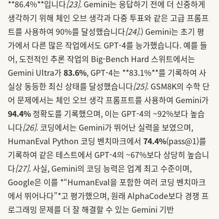
**86.4%**입니다
[23]
. Gemini는 응답하기 전에 더 신중하게
생각하기 위해 체인 오브 생각과 다중 투표와 같은 고급 프롬프
트를 사용하여 90%를 달성했습니다
[24]
.) Gemini는 초기 평
가에서 다른 많은 작업에서도 GPT-4를 능가했습니다. 예를 들
어, 도전적인 추론 작업의 Big-Bench Hard 스위트에서는
Gemini Ultra가
83.6%
, GPT-4는 **83.1%**를 기록하여 사
실상 동등한 최신 상태를 달성했습니다
[25]
. GSM8K의 수학 단
어 문제에서는 체인 오브 생각 프롬프트를 사용하여 Gemini가
94.4%
정확도를 기록했으며, 이는 GPT-4의 ~92%보다 높습
니다
[26]
. 코딩에서는 Gemini가 뛰어난 실력을 보였으며,
HumanEval Python 코딩 벤치마크에서
74.4%
(pass@1)를
기록하여 같은 테스트에서 GPT-4의 ~67%보다 상당히 높습니
다
[27]
. 사실, Gemini의 코딩 능력은 업계 최고 수준이며,
Google은 이를 *“HumanEval을 포함한 여러 코딩 벤치마크
에서 뛰어나다”*고 평가했으며, 원래 AlphaCode보다 경쟁 프
로그래밍 문제를 더 잘 해결할 수 있는 Gemini 기반