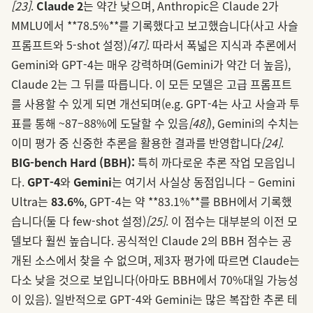
[23]
.
Claude 2
는 약간 낮으며, Anthropic은 Claude 2가
MMLU에서 **78.5%**를 기록했다고 보고했습니다(사고 사슬
프롬프트와 5-shot 설정)
[47]
. 따라서 폭넓은 지식과 추론에서
Gemini와 GPT‑4는 매우 강력하며(Gemini가 약간 더 높음),
Claude 2는 그 뒤를 따릅니다. 이 모든 모델은 고급 프롬프트
를 사용할 수 있게 되면 개선되며(e.g. GPT‑4는 사고 사슬과 투
표를 통해 ~87–88%에 도달할 수 있음
[48]
), Gemini의 수치는
이미 평가 중 신중한 추론을 활용한 결과를 반영합니다
[24]
.
BIG-bench Hard (BBH):
특히 까다로운 추론 작업 모음입니
다.
GPT‑4
와
Gemini
는 여기서 사실상 동점입니다 – Gemini
Ultra는
83.6%
, GPT‑4는 약 **83.1%**를 BBH에서 기록했
습니다(둘 다 few-shot 설정)
[25]
. 이 점수는 대부분의 이전 모
델보다 훨씬 높습니다. 공식적인 Claude 2의 BBH 점수는 공
개된 소스에서 찾을 수 없으며, 제3자 평가에 따르면 Claude는
다소 낮을 것으로 보입니다(아마도 BBH에서 70%대일 가능성
이 있음). 일반적으로 GPT‑4와 Gemini는 많은 복잡한 추론 테