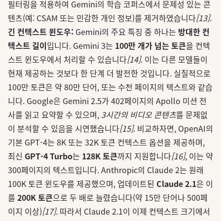
필터링을 적용하여 Gemini의 학습 코퍼스에서 문제성 있는 콘
텐츠(예: CSAM 또는 민감한 개인 정보)를 제거하였습니다
[13]
.
긴 컨텍스트 윈도우:
Gemini의 주요 특징 중 하나는
방대한 컨
텍스트 길이
입니다. Gemini 3는
100만 개가 넘는 토큰
을 컨텍
스트 윈도우에서 처리할 수 있습니다
[14]
. 이는 다른 모델들이
현재 제공하는 것보다 한 단계 더 발전한 것입니다. 실질적으로
100만 토큰은 약 80만 단어, 또는 수천 페이지의 텍스트와 같습
니다. Google은 Gemini 2.5가 402페이지의 Apollo 미션 전
사를 읽고 요약할 수 있으며,
3시간의 비디오 콘텐츠
를 문제없
이 분석할 수 있음을 시연했습니다
[15]
. 비교하자면, OpenAI의
기본 GPT‑4는 8K 또는 32K 토큰 컨텍스트 옵션을 제공하며,
최신
GPT‑4 Turbo
는
128K 토큰
까지 지원합니다
[16]
, 이는 약
300페이지의 텍스트입니다. Anthropic의 Claude 2는 원래
100K 토큰 윈도우를 제공했으며, 업데이트된
Claude 2.1
은 이
를
200K 토큰
으로 두 배로 늘렸습니다(약 15만 단어나 500페
이지 이상)
[17]
. 따라서 Claude 2.1이 이제 컨텍스트 크기에서