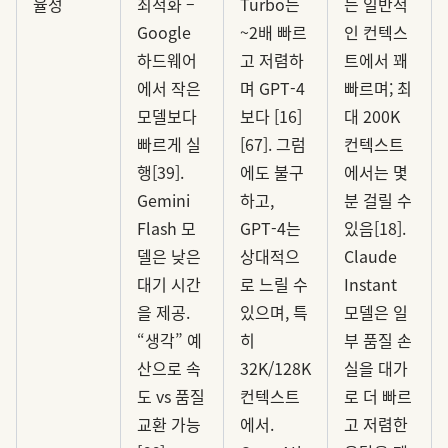
율성
최적화 –
Turbo는
는 일반적
Google
~2배 빠르
인 컨텍스
하드웨어
고 저렴하
트에서 꽤
에서 작은
며 GPT-4
빠르며; 최
모델보다
보다 [16]
대 200K
빠르게 실
[67]. 그럼
컨텍스트
행[39].
에도 불구
에서는 몇
Gemini
하고,
분 걸릴 수
Flash 모
GPT-4는
있음[18].
델은 낮은
상대적으
Claude
대기 시간
로 느릴 수
Instant
을 제공.
있으며, 특
모델은 일
“생각” 예
히
부 품질 손
산으로 속
32K/128K
실을 대가
도 vs 품질
컨텍스트
로 더 빠르
교환 가능
에서.
고 저렴한