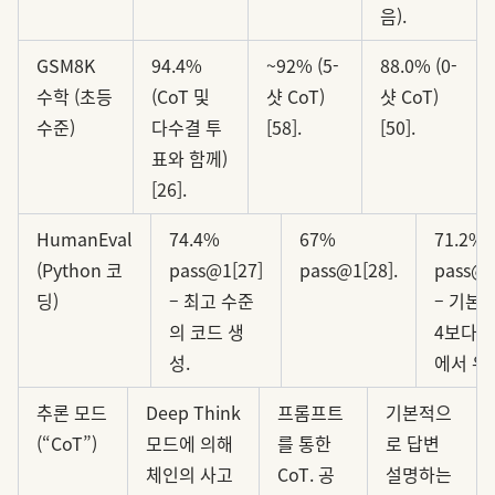
음).
GSM8K
94.4%
~92% (5-
88.0% (0-
수학 (초등
(CoT 및
샷 CoT)
샷 CoT)
수준)
다수결 투
[58].
[50].
표와 함께)
[26].
HumanEval
74.4%
67%
71.2%
(Python 코
pass@1[27]
pass@1[28].
pass@1
딩)
– 최고 수준
– 기본 
의 코드 생
4보다 
성.
에서 우
추론 모드
Deep Think
프롬프트
기본적으
(“CoT”)
모드에 의해
를 통한
로 답변
체인의 사고
CoT. 공
설명하는