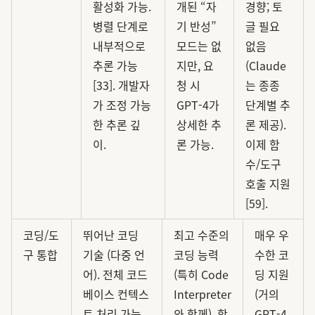
활성화 가능.
개된 “자
경향; 토
병렬 단계로
기 반성”
글 필요
내부적으로
모드는 없
없음
추론 가능
지만, 요
(Claude
[33]. 개발자
청 시
는 종종
가 조정 가능
GPT-4가
단계별 추
한 추론 깊
상세한 추
론 제공).
이.
론 가능.
이제 함
수/도구
호출 지원
[59].
코딩/도
뛰어난 코딩
최고 수준의
매우 우
구 통합
기술 (다중 언
코딩 능력
수한 코
어). 전체 코드
(특히 Code
딩 지원
베이스 컨텍스
Interpreter
(거의
트 처리 가능.
와 함께). 함
GPT-4