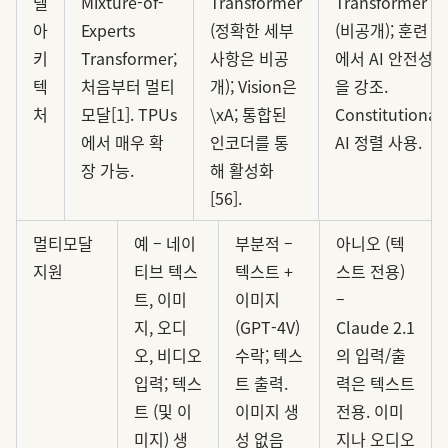
델
Mixture-of-
Transformer
Transformer
아
Experts
(정확한 세부
(비공개); 훈련
키
Transformer;
사항은 비공
에서 AI 안전성
텍
처음부터 멀티
개); Vision은
을 강조.
처
모달[1]. TPUs
\xA; 통합된
Constitutional
에서 매우 확
인코더를 통
AI 정렬 사용.
장 가능.
해 활성화
[56].
멀티모달
예 – 네이
부분적 –
아니오 (텍
지원
티브 텍스
텍스트 +
스트 전용)
트, 이미
이미지
–
지, 오디
(GPT-4V)
Claude 2.1
오, 비디오
수락; 텍스
의 입력/출
입력; 텍스
트 출력.
력은 텍스트
트 (및 이
이미지 생
전용. 이미
미지) 생
성 없음
지나 오디오