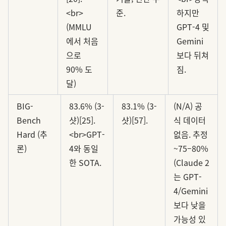
<br>
준.
하지만
(MMLU
GPT-4 및
에서 처음
Gemini
으로
보다 뒤쳐
90% 도
짐.
달)
BIG-
83.6% (3-
83.1% (3-
(N/A) 공
Bench
샷)[25].
샷)[57].
식 데이터
Hard (추
<br>GPT-
없음. 추정
론)
4와 동일
~75–80%
한 SOTA.
(Claude 2
는 GPT-
4/Gemini
보다 낮을
가능성 있