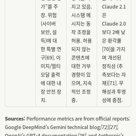
가”를 주
지고 있음.
Claude 2.1
장. 위험
시스템 메
은
(사이버
시지는 동
Claude 2.0
보안, 설
작 조정을
보다 2배 낮
득)에 대
허용. 허용
은 환각률
한 특별 연
되지 않는
[70]을 가지
구[69]. 이
콘텐츠에
며 개선된
미지/멀티
대한 거부
정직성 (추
모달 출력
경향이 있
측보다는 자
에 대한 내
으며, 지속
제)[71]. 무
장 안전 장
적인 조정
해성과 투명
치.
중.
성에 중점.
Sources:
Performance metrics are from official reports:
Google DeepMind’s Gemini technical blog
[72]
[27]
,
OpenAI’s GPT-4 documentation
[28]
, and Anthropic’s