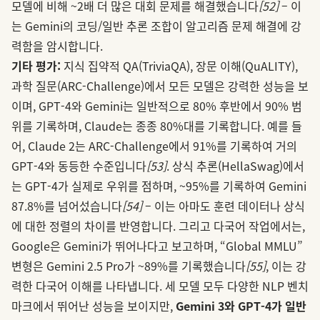
모델에 비해 ~2배 더 많은 대회 문제를 해결했습니다
[52]
– 이
는 Gemini의 코딩/일반 추론 조합이 알고리즘 문제 해결에 강
력함을 암시합니다.
기타 평가:
지식 집약적 QA(TriviaQA), 장문 이해(QuALITY),
과학 질문(ARC-Challenge)에서 모든 모델은 강력한 성능을 보
이며, GPT‑4와 Gemini는 일반적으로 80% 후반에서 90% 범
위를 기록하며, Claude는 종종 80%대를 기록합니다. 예를 들
어, Claude 2는 ARC-Challenge에서 91%를 기록하여 거의
GPT‑4와 동등한 수준입니다
[53]
. 상식 추론(HellaSwag)에서
는 GPT‑4가 실제로 우위를 점하며, ~95%를 기록하여 Gemini
87.8%를 넘어섰습니다
[54]
– 이는 아마도 훈련 데이터나 상식
에 대한 정렬의 차이를 반영합니다. 그리고 다국어 작업에서는,
Google은 Gemini가 뛰어나다고 보고하며, “Global MMLU”
변형은 Gemini 2.5 Pro가 ~89%를 기록했습니다
[55]
, 이는 강
력한 다국어 이해를 나타냅니다. 세 모델 모두 다양한 NLP 벤치
마크에서 뛰어난 성능을 보이지만,
Gemini 3와 GPT‑4가 일반