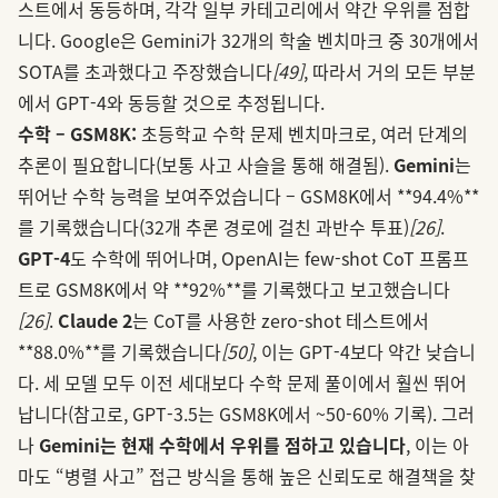
스트에서 동등하며, 각각 일부 카테고리에서 약간 우위를 점합
니다. Google은 Gemini가 32개의 학술 벤치마크 중 30개에서
SOTA를 초과했다고 주장했습니다
[49]
, 따라서 거의 모든 부분
에서 GPT‑4와 동등할 것으로 추정됩니다.
수학 – GSM8K:
초등학교 수학 문제 벤치마크로, 여러 단계의
추론이 필요합니다(보통 사고 사슬을 통해 해결됨).
Gemini
는
뛰어난 수학 능력을 보여주었습니다 – GSM8K에서 **94.4%**
를 기록했습니다(32개 추론 경로에 걸친 과반수 투표)
[26]
.
GPT‑4
도 수학에 뛰어나며, OpenAI는 few-shot CoT 프롬프
트로 GSM8K에서 약 **92%**를 기록했다고 보고했습니다
[26]
.
Claude 2
는 CoT를 사용한 zero-shot 테스트에서
**88.0%**를 기록했습니다
[50]
, 이는 GPT‑4보다 약간 낮습니
다. 세 모델 모두 이전 세대보다 수학 문제 풀이에서 훨씬 뛰어
납니다(참고로, GPT-3.5는 GSM8K에서 ~50-60% 기록). 그러
나
Gemini는 현재 수학에서 우위를 점하고 있습니다
, 이는 아
마도 “병렬 사고” 접근 방식을 통해 높은 신뢰도로 해결책을 찾