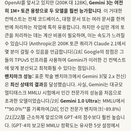
OpenAI를 앞서고 있지만 (200K 대 128K),
Gemini 3는 여전
히 1M+ 토큰 용량으로 두 모델을 훨씬 능가합니다
. 이 거대한
컨텍스트는 전체 코드베이스, 대형 문서 또는 여러 문서를 한꺼
번에 처리하는 작업에 특히 유용합니다. 하지만 수십만 개의 토
큰을 처리하는 데는 계산 비용이 필요하며, 이는 속도가 느려질
수 있습니다 (Anthropic은 200K 토큰 쿼리가 Claude 2.1에서
몇 분이 걸릴 수 있음을 언급합니다)
[18]
. Google의 장점은 그
들의 TPUv5 인프라를 사용하여 Gemini가 이러한 긴 컨텍스트
에 맞게 분산되고 최적화될 수 있다는 점입니다.
벤치마크 성능:
표준 학술 벤치마크에서 Gemini 3(및 2.x 전신)
은
최신 상태의 결과
를 달성했습니다. 사실, Gemini는 대규모
멀티태스크 MMLU 시험에서 인간 전문가의 성능을 처음으로
초과한 모델이었습니다
[19]
.
Gemini 1.0 Ultra
는 MMLU에서
**90.0%**를 기록하여
[20]
, 인간 전문가 벤치마크(~89.8%)
[21]
[22]
를 근소하게 앞섰으며 GPT-4의 점수보다 훨씬 높습니
다. (GPT-4의 보고된 MMLU 정확도는 유사한 5샷 설정에서