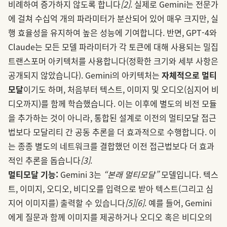
비례하여 증가하지 않도록 합니다
[2]
. 실제로 Gemini는 전문가
에 걸쳐 수십억 개의 파라미터가 분산되어 있어 매우 크지만, 실
행 효율성을 유지하여 높은 성능에 기여합니다. 반면, GPT-4와
Claude는 모든 모델 파라미터가 각 토큰에 대해 사용되는 밀집
트랜스포머 아키텍처를 사용합니다(정확한 크기와 세부 사항은
공개되지 않았습니다). Gemini의 아키텍처는
자체적으로 멀티
모달
이기도 하며, 처음부터 텍스트, 이미지 및 오디오(심지어 비
디오까지)를 함께 학습했습니다. 이는 이후에 별도의 비전 모듈
을 추가하는 것이 아니라, 통합된 설계로 이전의 멀티모달 접근
법보다 모달리티 간 공동 추론을 더 효과적으로 수행합니다. 이
는 종종 별도의 네트워크를 결합했던 이전 접근법보다 더 효과
적인 추론을 돕습니다
[3]
.
멀티모달 기능:
Gemini 3는
“본래 멀티모달”
모델입니다. 텍스
트, 이미지, 오디오, 비디오를 입력으로 받아 텍스트(그리고 심
지어 이미지를) 출력할 수 있습니다
[5]
[6]
. 예를 들어, Gemini
에게 질문과 함께 이미지를 제공하거나 오디오 혹은 비디오의