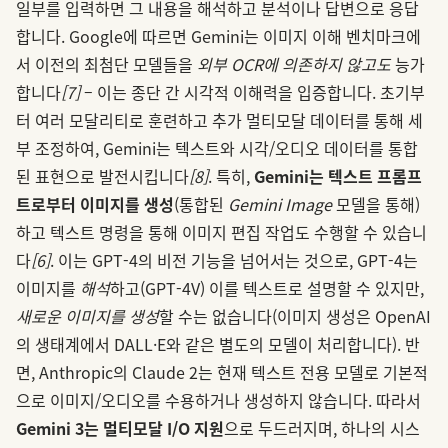
일부를 입력하면 그 내용을 해석하고 분석이나 답변으로 응답
합니다. Google에 따르면 Gemini는 이미지 이해 벤치마크에
서 이전의 최첨단 모델들을
외부 OCR에 의존하지 않고도
능가
합니다
[7]
– 이는 종단 간 시각적 이해력을 입증합니다. 초기부
터 여러 모달리티로 훈련하고 추가 멀티모달 데이터를 통해 세
부 조정하여, Gemini는 텍스트와 시각/오디오 데이터를 통합
된 표현으로 발전시킵니다
[8]
. 특히,
Gemini는 텍스트 프롬프
트로부터 이미지를 생성
(통합된
Gemini Image
모델을 통해)
하고 텍스트 명령을 통해 이미지 편집 작업도 수행할 수 있습니
다
[6]
. 이는 GPT-4의 비전 기능을 넘어서는 것으로, GPT-4는
이미지를
해석
하고(GPT-4V) 이를 텍스트로 설명할 수 있지만,
새로운 이미지를 생성
할 수는 없습니다(이미지 생성은 OpenAI
의 생태계에서 DALL·E와 같은 별도의 모델이 처리합니다). 반
면, Anthropic의 Claude 2는 현재 텍스트 전용 모델로 기본적
으로 이미지/오디오를 수용하거나 생성하지 않습니다. 따라서
Gemini 3는 멀티모달 I/O 지원
으로 두드러지며, 하나의 시스