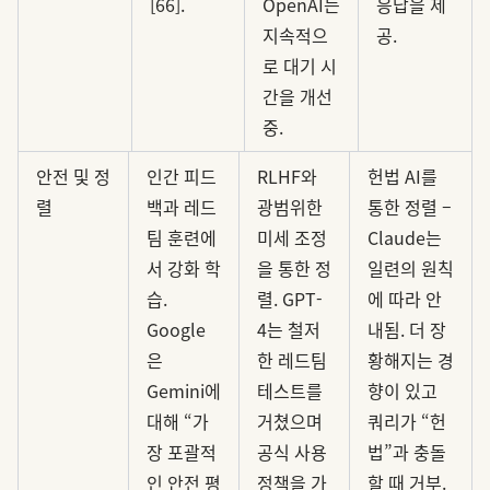
[66].
OpenAI는
응답을 제
지속적으
공.
로 대기 시
간을 개선
중.
안전 및 정
인간 피드
RLHF와
헌법 AI를
렬
백과 레드
광범위한
통한 정렬 –
팀 훈련에
미세 조정
Claude는
서 강화 학
을 통한 정
일련의 원칙
습.
렬. GPT-
에 따라 안
Google
4는 철저
내됨. 더 장
은
한 레드팀
황해지는 경
Gemini에
테스트를
향이 있고
대해 “가
거쳤으며
쿼리가 “헌
장 포괄적
공식 사용
법”과 충돌
인 안전 평
정책을 가
할 때 거부.