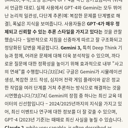
서 언급한 대로). 실제 사용에서 GPT‑4와 Gemini는 모두 뛰어
난 논리적 일관성, 다단계 추론(예: 복잡한 문제를 단계별로 해
결), 폭넓은 지식을 보여줍니다. 사용자들은
GPT‑4가 매우 정
제되고 신뢰할 수 있는 추론 스타일을 가지고 있다는
것을 관찰
했습니다 – 일반적으로 지침을 신중하게 따르고 잘 구조화되고
정당화된 답변을 제공합니다.
Gemini 3,
특히 Deep Think 기
능과 함께, 어려운 문제에 대해 더욱 분석적일 수 있으며, 까다
로운 질문에 대한 정확성을 높이기 위해 효과적으로 내부 "사고
의 연쇄"를 수행합니다
[33]
[34]
. 구글은 Gemini가 시뮬레이션
생성, 복잡한 코드 작성, 심지어 전략 게임 플레이와 같은 정교
한 작업을 여러 단계를 거쳐 추론하는 방식으로 해결하는 것을
시연했습니다
[73]
[74]
. Gemini의 장점 중 하나는 최신 교육 데
이터의 신선함입니다 – 2024/2025년까지의 지식을 가지고 있
어, 최신 이벤트나 연구에 대한 정보를 더 잘 갖출 수 있으며,
GPT‑4 (2023년 기준)는 때때로 최신 사실을 놓칠 수 있습니다.
Claude 2
, while very capable, is often described as