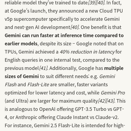
reliable model they’ve trained to date
[39]
[40]
. In fact,
at Google’s launch, they announced a new Cloud TPU
v5p supercomputer specifically to accelerate Gemini
and next-gen AI development
[40]
. One benefit is that
Gemini can run faster at inference time compared to
earlier models
, despite its size – Google noted that on
TPUs, Gemini achieved a
40% reduction in latency
for
English queries in one internal test, compared to the
previous model
[41]
. Additionally, Google has
multiple
sizes of Gemini
to suit different needs: e.g.
Gemini
Flash
and
Flash-Lite
are smaller, faster variants
optimized for lower latency and cost, while
Gemini Pro
(and Ultra) are larger for maximum quality
[42]
[43]
. This
is analogous to OpenAI offering GPT-3.5 Turbo vs GPT-
4, or Anthropic offering Claude Instant vs Claude-v2.
For instance, Gemini 2.5 Flash-Lite is intended for high-