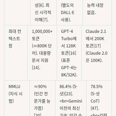
성[6]. 최
(별도의
능력 내장
신 시각적
DALL·E
없음.
이해[7].
사용).
최대 컨
1,000,000+
GPT-4
Claude 2.1
텍스트
토큰
Turbo에
에서 200K
창
(≈800K 단
서 128K
토큰[17]
어). 대용량
토큰[16]
(Claude 2.0
문서 지원
(표준
은 100K).
[14].
GPT-4는
8K/32K).
MMLU
≈90%
86.4% (5-
78.5%
(지식 시
(인간 전
샷)[23].
(5-샷
험)
문가를 능
<br>Gemini
CoT)
가함)
이전의 최신
[47].
[20].
기술; 인간 수
<br>강력