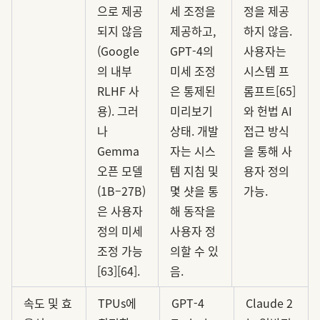
으로 제공
세 조정을
정을 제공
되지 않음
제공하고,
하지 않음.
(Google
GPT-4의
사용자는
의 내부
미세 조정
시스템 프
RLHF 사
은 통제된
롬프트[65]
용). 그러
미리보기
와 헌법 AI
나
상태. 개발
접근 방식
Gemma
자는 시스
을 통해 사
오픈 모델
템 지침 및
용자 정의
(1B–27B)
몇 샷을 통
가능.
은 사용자
해 동작을
정의 미세
사용자 정
조정 가능
의할 수 있
[63][64].
음.
속도 및 효
TPUs에
GPT-4
Claude 2