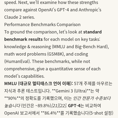
speed. Next, we’ll examine how these strengths
compare against OpenAI’s GPT‑4 and Anthropic’s
Claude 2 series.
Performance Benchmarks Comparison
To ground the comparison, let’s look at
standard
benchmark results
for each model on key tasks:
knowledge & reasoning (MMLU and Big-Bench Hard),
math word problems (GSM8K), and coding
(HumanEval). These benchmarks, while not
comprehensive, give a quantitative sense of each
model’s capabilities.
MMLU (대규모 멀티태스크 언어 이해):
57개 주제를 아우르는
지식과 추론 테스트입니다. **Gemini 3 (Ultra)**는 약
**90%**의 정확도를 기록했으며, 이는
인간 전문가 수준보다
높습니다
(인간은 ~89.8%)
[21]
[22]
.
GPT‑4
는 비교하여
OpenAI 보고서에서 **86.4%**를 기록했습니다(5-shot 설정)