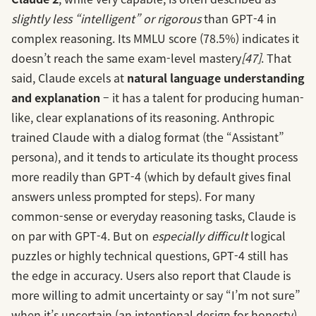
slightly less “intelligent” or rigorous
than GPT‑4 in
complex reasoning. Its MMLU score (78.5%) indicates it
doesn’t reach the same exam-level mastery
[47]
. That
said, Claude excels at
natural language understanding
and explanation
– it has a talent for producing human-
like, clear explanations of its reasoning. Anthropic
trained Claude with a dialog format (the “Assistant”
persona), and it tends to articulate its thought process
more readily than GPT‑4 (which by default gives final
answers unless prompted for steps). For many
common-sense or everyday reasoning tasks, Claude is
on par with GPT‑4. But on
especially difficult
logical
puzzles or highly technical questions, GPT‑4 still has
the edge in accuracy. Users also report that Claude is
more willing to admit uncertainty or say “I’m not sure”
when it’s uncertain (an intentional design for honesty)