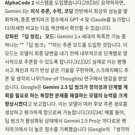
AlphaCode 2
시스템을 도입했습니다
[29]
[30]
. 요약하자면,
Gemini 3는
지식 추론, 수학, 코딩
전반에서 최상위 성능을 발
휘하며, 종종 벤치마크 점수에서 GPT-4 및 Claude를 능가합니
다(자세한 비교는 다음 섹션에서 확인할 수 있습니다).
강화된 「딥 씽킹」 모드:
Gemini 2.x 세대의 독특한 기능 중
하나는 **「딥 씽크」**라는 추론 모드를 도입한 것입니다. 이
모드는 모델이 최종 답변을 내기 전에 내부적으로 단계별로 명
시적으로 추론할 수 있도록 합니다
[31]
[32]
. 실제로 이는 평행
사고 체인과 자기 반성 같은 기술을 구현하며, 스크래치패드 추
론 및 생각의 나무(Tree-of-Thoughts) 연구에서 영감을 받았
습니다. Google은
Gemini 2.5 딥 씽크가 창의성과 단계별 계
획을 필요로 하는 복잡한 문제를 해결하는 모델의 능력을 크게
향상시켰다
고 보고합니다. 이는 모델이 여러 후보 추론 경로를
생성하고 평가하게 함으로써 가능합니다
[33]
[34]
. 예를 들어,
딥 씽크가 활성화된 상태에서 Gemini 2.5 Pro는 까다로운 벤
치마크에서 더 높은 점수를 기록했습니다 (Google의 「생각하