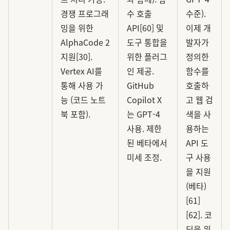
경쟁 프로그래
수 호출
수준).
밍을 위한
API[60] 및
이제 개
AlphaCode 2
도구 통합을
발자가
지원[30].
위한 플러그
정의한
Vertex AI를
인 제공.
함수를
통해 사용 가
GitHub
호출하
능 (코드 노트
Copilot X
고 웹 검
북 포함).
는 GPT-4
색을 사
사용. 제한
용하는
된 베타에서
API 도
미세 조정.
구 사용
을 지원
(베타)
[61]
[62]. 코
딩을 위