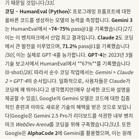
기 때문일 것입니다
[33]
.
코딩 – HumanEval (Python):
프로그래밍 프롬프트에 대한
올바른 코드를 생성하는 모델의 능력을 측정합니다.
Gemini 3
는 HumanEval에서
~74–75%
pass@1을 기록했습니다
[27]
.
이는 이 벤치마크에서 산업 최고 결과입니다.
Claude 2
도 코딩
에서 큰 발전을 이루었으며,
71.2%
pass@1을 기록했습니다
[50]
, 이는 실제로 GPT‑4를 능가합니다.
GPT‑4
는 2023년 3월
기술 보고서에서 HumanEval에서 **67%**를 기록했습니다
(0-shot)
[28]
. 따라서 순수 코딩 작업에서는
Gemini > Claude
2 > GPT‑4
의 순서입니다. 일화적으로, 사용자들은 Claude가
코딩에 꽤 뛰어나다고 생각했지만(매우 상세한 코드와 설명을
제공할 수 있음), Google의 Gemini 모델은 코드에 대한 집중
적인 훈련과 아마도 새로운 기술의 혜택을 받은 것으로 보입니
다(Google은 Gemini 2.5 Pro가 리더보드를 석권한 내부 벤치
마크
WebDev Arena
를 코딩을 위해 구축했습니다
[51]
). 또한
Google은
AlphaCode 2
에 Gemini를 활용했으며, 이는 원래