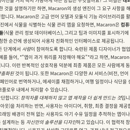
한 것을 설명하기만 하면, Macaron의 생성 엔진이 그 요구 사항을
합니다. Macaron은 고급 언어 모델과 모듈식 기능 라이브러리를 
사진에서 식물을 식별하는 식물 관리 앱을 요청하면, Macaron은
컴퓨
듈
(식물 관리 정보 데이터베이스), 그리고 팁과 이미지를 표시하기에
요청한 순간에 생성되어 사용자 친화적인 인터페이스로 제공됩니다.
모든 단계에서
사람
이 참여하도록 합니다. 숙련된 제품 디자이너가 협업
예를 들어, *"앱이 과거 쿼리를 저장해야 해요"*라고 하면, Macar
니다. 이런 반복적인 상호작용 덕분에 최종 제품은 모든 사람에게 동
맞춤화된
것이 됩니다. 또한 Macaron은 다양한 AI 서비스(비전, 언어
 스페인어로 번역하거나, 에세이를 채점하거나, 여행 일정이나 식단을
크플로우 내에서 처리할 수 있습니다.
간단합니다:
창작자를 대체하지 않고 앱 제작을 더 쉽게 만드는 것
입니
이아웃)을 처리하는 반면, 사용자는 아이디어, 취향, 최종 결정을 제공
그래밍 배경이 전혀 없는 사용자도 아기 수유 일정을 추적하는 앱이나
를 설계하는 등
자신만의 솔루션을 디자인
하고 있습니다. 이 협력적 창
의 차별점입니다. 사용자가 상상한 그대로를 얻고, 과정 내내 적극적으