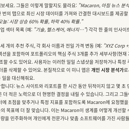
보세요. 그들은 이렇게 말할지도 몰라요:
"Macaron, 아침 뉴스 
 번의 탭으로 최신 시장 데이터를 가져와 간결한 대시보드를 제공할 
오늘: 시장 상승 60% 확률, 하락 40% 확률."
업 섹터 목록 (예:
"기술, 헬스케어, 에너지…"
) 각각 한 줄의 인사이트
.
세 개의 추천 주식, 각 회사 이름과 전일 가격 변동 (예:
"XYZ Corp 
섹션을 포함하여 포트폴리오의 핵심 주식 3개를 추가 세부사항(현재 가
강조할 수도 있어요. 사용자는 이러한 일일 스냅샷을 저장하거나 특정
터를 삭제할 수 있어요. 본질적으로 이 미니 앱은
개인 시장 분석가
로
 일을 대신해줘요.
합니다: 뉴스 사이트와 리포트를 한 시간 동안 뒤적이지 않고 몇 초
 더 적은 노력으로 더 현명한 결정을 내릴 수 있습니다. 그리고 그
터에 초점을 맞추거나 특정 지표를 포함하도록 Macaron에 요청했을
 목표에 더 잘 맞습니다. 이는 Macaron이 생계를 어떻게 개선할
 역량을 민주화하여 개인에게 전문가나 맞춤 소프트웨어를 가진 사람들