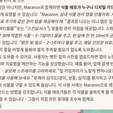
은 아니지만, Macaron과 함께라면
식물 애호가 누구나 디지털 가
렇게 요청할 수 있습니다:
"Macaron, 실내 식물 관리 앱을 만들어줘
비료 주기와 같은 관리 팁을 제공해야 해."
결과로 나오는 미니 앱은 잎
파티필름"
또는
"스킨답서스"
), 맞춤형 관리 지침을 제공합니다. 
 빛에 적합한 식물 – 5–7일마다 물을 주고, 한 달에 한 번 10ml의 
 것입니다:
"밝은 빛 필요 – 2–3주마다 물을 주고, 매달 선인장 비
 각 종을 어떻게 돌봐야 할지 추측할 필요가 없도록 도와줍니다.
도 도와줄 수 있어요. 사용자는 병든 잎의 사진을 업로드하면 앱이 노랗
와 치료법을 제안하는 기능을 상상했습니다. 예를 들어, 잎에 갈색 반
 – 살균제 스프레이를 고려하세요."
잎 가장자리가 노랗게 변하나요
료를 사용해 보세요."
문제의 심각도(경미, 보통, 심각)를 평가하고 
 식물을 구할 수 있도록 돕습니다. 이 사용 사례는 Macaron으로
드는 방법을 강조합니다. 식물 애호가들은 각 식물을 올바르게 물 주
할 수 있습니다 – 그들이 직접 만든 휴대용 조수와 함께요.
가