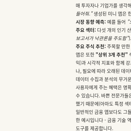
매 투자자나 기업가를 생각해
들어줘."
생성된 미니 앱은 한
시장 동향 예측:
예를 들어
"
주요 섹터:
다섯 개의 인기 산
보고서가 낙관론을 주도함"
)
주요 주식 추천:
주목할 만한 
앱은 또한
"상위 3개 추천"
익)과 시각적 지표와 함께 
나, 필요에 따라 오래된 데이
데이터 수집과 분석의 무거운
사용자에게 주는 혜택은 명확
수 있습니다. 바쁜 전문가들은
했기 때문에(아마도 특정 섹
일반적인 금융 앱보다도 그들의
한 예시입니다 - 금융 기술
도구를 제공합니다.