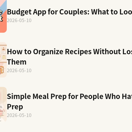
Budget App for Couples: What to Loo
2026-05-10
How to Organize Recipes Without Lo
Them
2026-05-10
Simple Meal Prep for People Who Ha
Prep
2026-05-10