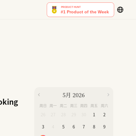
5月 2026
ooking
周日
周一
周二
周三
周四
周五
周六
26
27
28
29
30
1
2
3
4
5
6
7
8
9