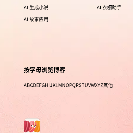
AI 生成小说
AI 衣橱助手
AI 故事应用
按字母浏览博客
A
B
C
D
E
F
G
H
I
J
K
L
M
N
O
P
Q
R
S
T
U
V
W
X
Y
Z
其他