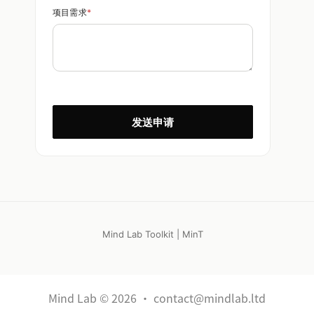
项目需求
*
发送申请
Mind Lab Toolkit | MinT
Mind Lab © 2026 · contact@mindlab.ltd