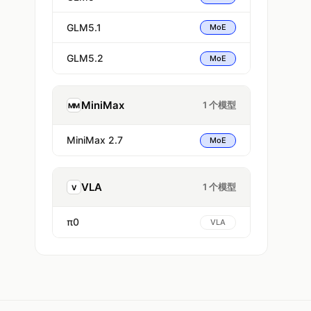
GLM5.1
MoE
GLM5.2
MoE
MiniMax
1 个模型
MM
MiniMax 2.7
MoE
VLA
1 个模型
V
π0
VLA