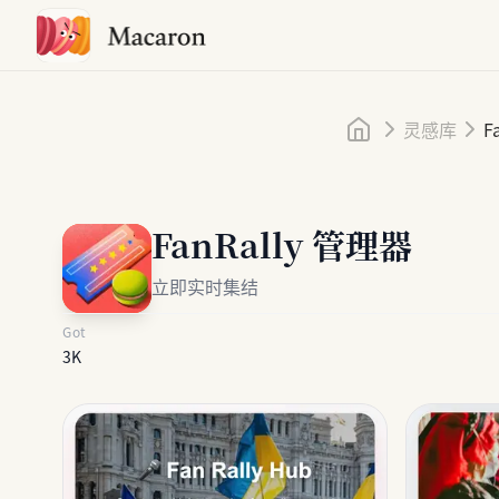
首页
灵感库
F
FanRally 管理器
立即实时集结
Got
3K