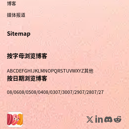
博客
媒体报道
Sitemap
按字母浏览博客
A
B
C
D
E
F
G
H
I
J
K
L
M
N
O
P
Q
R
S
T
U
V
W
X
Y
Z
其他
按日期浏览博客
08/06
08/05
08/04
08/03
07/30
07/29
07/28
07/27