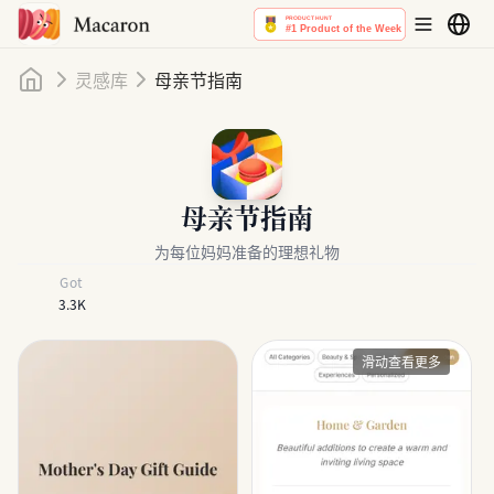
首页
灵感库
母亲节指南
母亲节指南
为每位妈妈准备的理想礼物
Got
3.3K
滑动查看更多