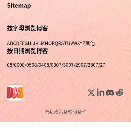
Sitemap
按字母浏览博客
A
B
C
D
E
F
G
H
I
J
K
L
M
N
O
P
Q
R
S
T
U
V
W
X
Y
Z
其他
按日期浏览博客
08/06
08/05
08/04
08/03
07/30
07/29
07/28
07/27
隐私政策
条款和条件