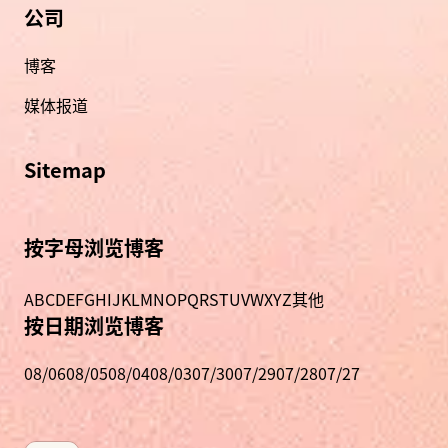
公司
博客
媒体报道
Sitemap
按字母浏览博客
A
B
C
D
E
F
G
H
I
J
K
L
M
N
O
P
Q
R
S
T
U
V
W
X
Y
Z
其他
按日期浏览博客
08/06
08/05
08/04
08/03
07/30
07/29
07/28
07/27