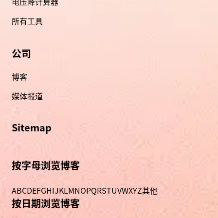
电压降计算器
所有工具
公司
博客
媒体报道
Sitemap
按字母浏览博客
A
B
C
D
E
F
G
H
I
J
K
L
M
N
O
P
Q
R
S
T
U
V
W
X
Y
Z
其他
按日期浏览博客