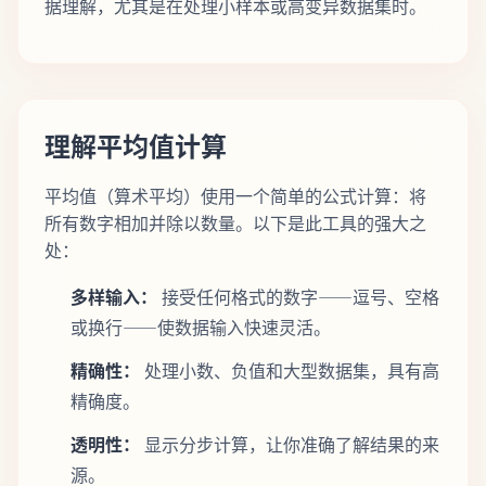
据理解，尤其是在处理小样本或高变异数据集时。
理解平均值计算
平均值（算术平均）使用一个简单的公式计算：将
所有数字相加并除以数量。以下是此工具的强大之
处：
多样输入：
接受任何格式的数字——逗号、空格
或换行——使数据输入快速灵活。
精确性：
处理小数、负值和大型数据集，具有高
精确度。
透明性：
显示分步计算，让你准确了解结果的来
源。