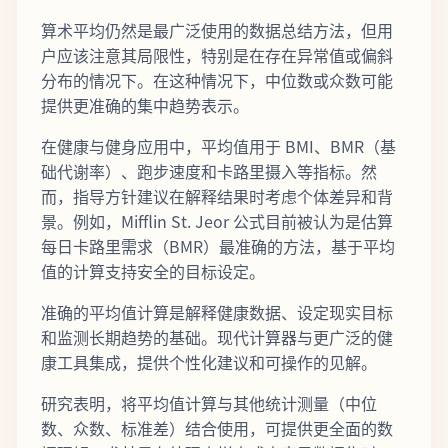
算术平均仍然是最广泛使用的数据总结方法，但用
户应该注意其局限性，特别是在存在异常值或偏斜
分布的情况下。在这种情况下，中位数或众数可能
提供更准确的集中趋势表示。
在健康与健身应用中，平均值用于 BMI、BMR（基
础代谢率）、跑步速度和卡路里摄入等指标。然
而，指导方针建议在解释结果时考虑个体差异和背
景。例如，Mifflin St. Jeor 公式目前被认为是估算
每日卡路里需求（BMR）最准确的方法，基于平均
值的计算支持安全的目标设定。
准确的平均值计算是解释健康数据、设定现实目标
和监测长期趋势的基础。现代计算器与更广泛的健
康工具集成，提供个性化建议和可操作的见解。
研究表明，将平均值计算与其他统计测量（中位
数、众数、标准差）结合使用，可提供更全面的数