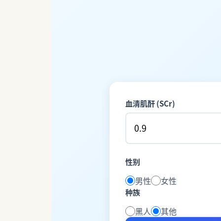
血清肌酐 (SCr)
性别
男性
女性
种族
黑人
其他