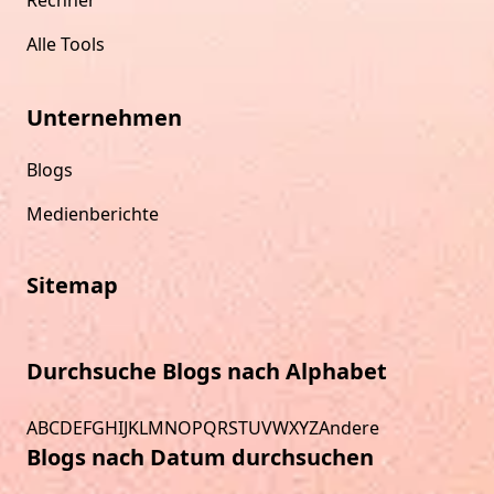
Alle Tools
Unternehmen
Blogs
Medienberichte
Sitemap
Durchsuche Blogs nach Alphabet
A
B
C
D
E
F
G
H
I
J
K
L
M
N
O
P
Q
R
S
T
U
V
W
X
Y
Z
Andere
Blogs nach Datum durchsuchen