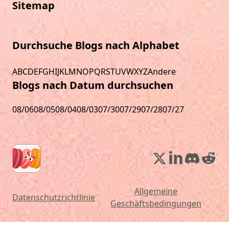
Sitemap
Durchsuche Blogs nach Alphabet
A
B
C
D
E
F
G
H
I
J
K
L
M
N
O
P
Q
R
S
T
U
V
W
X
Y
Z
Andere
Blogs nach Datum durchsuchen
08/06
08/05
08/04
08/03
07/30
07/29
07/28
07/27
Allgemeine
Datenschutzrichtlinie
Geschäftsbedingungen