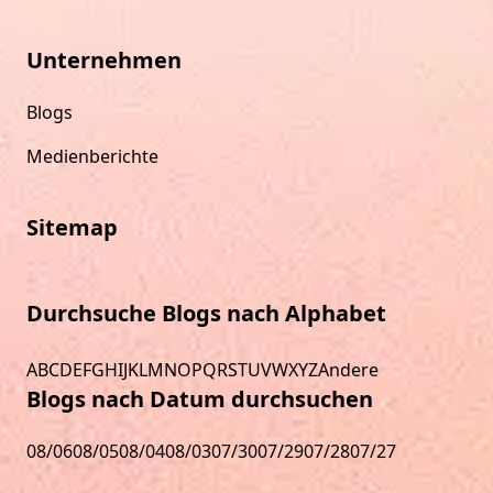
Unternehmen
Blogs
Medienberichte
Sitemap
Durchsuche Blogs nach Alphabet
A
B
C
D
E
F
G
H
I
J
K
L
M
N
O
P
Q
R
S
T
U
V
W
X
Y
Z
Andere
Blogs nach Datum durchsuchen
08/06
08/05
08/04
08/03
07/30
07/29
07/28
07/27