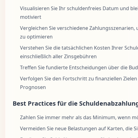
Visualisieren Sie Ihr schuldenfreies Datum und ble
motiviert
Vergleichen Sie verschiedene Zahlungsszenarien, 
zu optimieren
Verstehen Sie die tatsächlichen Kosten Ihrer Schul
einschließlich aller Zinsgebühren
Treffen Sie fundierte Entscheidungen über die B
Verfolgen Sie den Fortschritt zu finanziellen Ziele
Prognosen
Best Practices für die Schuldenabzahlun
Zahlen Sie immer mehr als das Minimum, wenn mö
Vermeiden Sie neue Belastungen auf Karten, die S