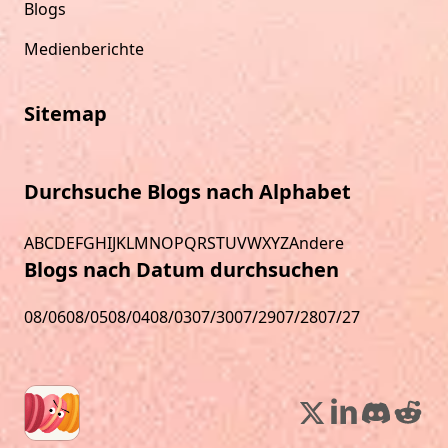
Blogs
Medienberichte
Sitemap
Durchsuche Blogs nach Alphabet
A
B
C
D
E
F
G
H
I
J
K
L
M
N
O
P
Q
R
S
T
U
V
W
X
Y
Z
Andere
Blogs nach Datum durchsuchen
08/06
08/05
08/04
08/03
07/30
07/29
07/28
07/27