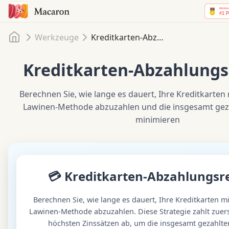
Startseite
Werkzeuge
Kreditkarten-Abzahlungsrechner
Kreditkarten-Abzahlung
Berechnen Sie, wie lange es dauert, Ihre Kreditkarten
Lawinen-Methode abzuzahlen und die insgesamt gez
minimieren
💳 Kreditkarten-Abzahlungsr
Berechnen Sie, wie lange es dauert, Ihre Kreditkarten m
Lawinen-Methode abzuzahlen. Diese Strategie zahlt zuers
höchsten Zinssätzen ab, um die insgesamt gezahlte