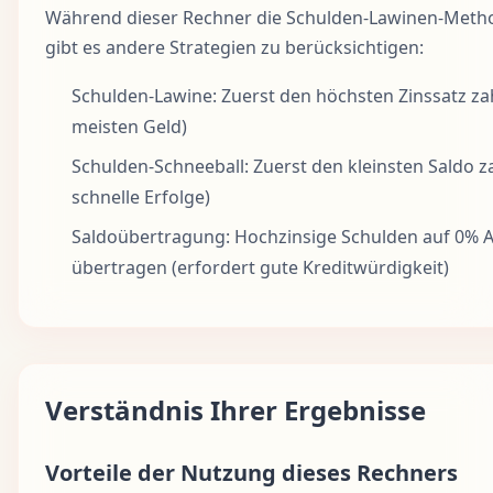
Während dieser Rechner die Schulden-Lawinen-Meth
gibt es andere Strategien zu berücksichtigen:
Schulden-Lawine: Zuerst den höchsten Zinssatz za
meisten Geld)
Schulden-Schneeball: Zuerst den kleinsten Saldo za
schnelle Erfolge)
Saldoübertragung: Hochzinsige Schulden auf 0% 
übertragen (erfordert gute Kreditwürdigkeit)
Verständnis Ihrer Ergebnisse
Vorteile der Nutzung dieses Rechners