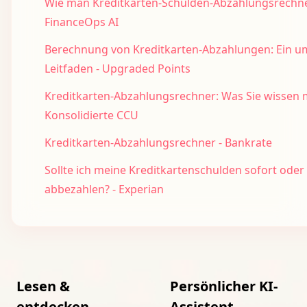
Wie man Kreditkarten-Schulden-Abzahlungsrechne
FinanceOps AI
Berechnung von Kreditkarten-Abzahlungen: Ein u
Leitfaden - Upgraded Points
Kreditkarten-Abzahlungsrechner: Was Sie wissen 
Konsolidierte CCU
Kreditkarten-Abzahlungsrechner - Bankrate
Sollte ich meine Kreditkartenschulden sofort oder 
abbezahlen? - Experian
Lesen &
Persönlicher KI-
entdecken
Assistent