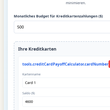
minimieren.
Monatliches Budget für Kreditkartenzahlungen ($)
Ihre Kreditkarten
tools.creditCardPayoffCalculator.cardNumber
Kartenname
Saldo ($)