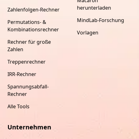
Macaron
herunterladen
Zahlenfolgen-Rechner
MindLab-Forschung
Permutations- &
Kombinationsrechner
Vorlagen
Rechner für große
Zahlen
Treppenrechner
IRR-Rechner
Spannungsabfall-
Rechner
Alle Tools
Unternehmen