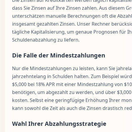
Die Zinsen auf Kreditkarten werden täglich kapitalisie
dass Sie Zinsen auf Ihre Zinsen zahlen. Aus diesem G
unterschätzen manuelle Berechnungen oft die Abzahl
insgesamt gezahlten Zinsen. Unser Rechner berücksic
tägliche Kapitalisierung, um genaue Prognosen für Ih
Schuldenabzahlung zu liefern.
Die Falle der Mindestzahlungen
Nur die Mindestzahlungen zu leisten, kann Sie jahrel
jahrzehntelang in Schulden halten. Zum Beispiel würd
$5,000 bei 18% APR mit einer Mindestzahlung von $10
benötigen, um abgezahlt zu werden, und über $3,000
kosten. Selbst eine geringfügige Erhöhung Ihrer mon
kann sowohl die Zeit als auch die Zinsen drastisch re
Wahl Ihrer Abzahlungsstrategie