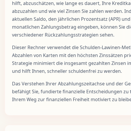
hilft, abzuschätzen, wie lange es dauert, Ihre Kredit
abzuzahlen und wie viel Zinsen Sie zahlen werden. In
aktuellen Saldo, den jährlichen Prozentsatz (APR) un
monatlichen Zahlungsbetrag eingeben, können Sie d
verschiedener Rückzahlungsstrategien sehen.
Dieser Rechner verwendet die Schulden-Lawinen-Met
Abzahlen von Karten mit den höchsten Zinssätzen prio
Strategie minimiert die insgesamt gezahlten Zinsen im
und hilft Ihnen, schneller schuldenfrei zu werden.
Das Verstehen Ihrer Abzahlungszeitachse und der G
befähigt Sie, fundierte finanzielle Entscheidungen zu 
Ihrem Weg zur finanziellen Freiheit motiviert zu bleib