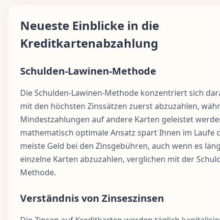
Neueste Einblicke in die
Kreditkartenabzahlung
Schulden-Lawinen-Methode
Die Schulden-Lawinen-Methode konzentriert sich dar
mit den höchsten Zinssätzen zuerst abzuzahlen, wäh
Mindestzahlungen auf andere Karten geleistet werde
mathematisch optimale Ansatz spart Ihnen im Laufe d
meiste Geld bei den Zinsgebühren, auch wenn es län
einzelne Karten abzuzahlen, verglichen mit der Schul
Methode.
Verständnis von Zinseszinsen