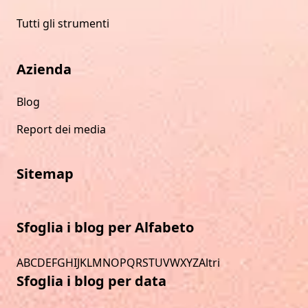
Tutti gli strumenti
Azienda
Blog
Report dei media
Sitemap
Sfoglia i blog per Alfabeto
A
B
C
D
E
F
G
H
I
J
K
L
M
N
O
P
Q
R
S
T
U
V
W
X
Y
Z
Altri
Sfoglia i blog per data