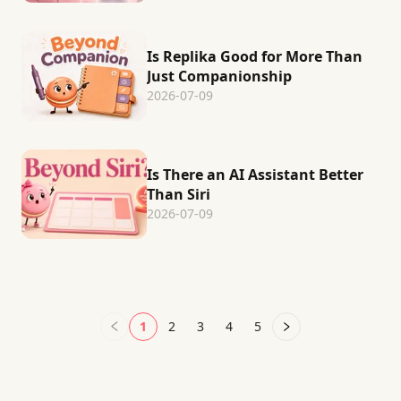
Is Replika Good for More Than
Just Companionship
2026-07-09
Is There an AI Assistant Better
Than Siri
2026-07-09
1
2
3
4
5