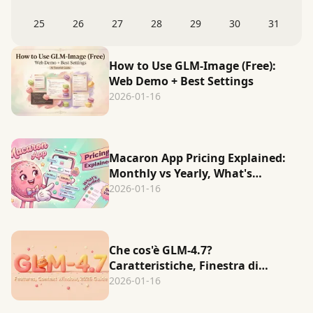
25
26
27
28
29
30
31
How to Use GLM-Image (Free):
Web Demo + Best Settings
2026-01-16
Macaron App Pricing Explained:
Monthly vs Yearly, What's
Included, Best Value
2026-01-16
Che cos'è GLM-4.7?
Caratteristiche, Finestra di
Contesto e Miglior Caso d'Uso?
2026-01-16
(Guida 2026)