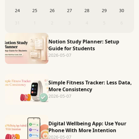
24
25
26
27
28
29
30
31
1
2
3
4
5
6
Notion Study Planner: Setup
Guide for Students
2026-05-07
Simple Fitness Tracker: Less Data,
More Consistency
2026-05-07
Digital Wellbeing App: Use Your
Phone With More Intention
2026-05-07