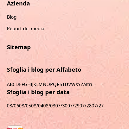
Azienda
Blog
Report dei media
Sitemap
Sfoglia i blog per Alfabeto
A
B
C
D
E
F
G
H
I
J
K
L
M
N
O
P
Q
R
S
T
U
V
W
X
Y
Z
Altri
Sfoglia i blog per data
08/06
08/05
08/04
08/03
07/30
07/29
07/28
07/27