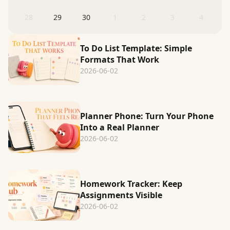
28
29
30
1
2
3
4
To Do List Template: Simple
Formats That Work
2026-06-02
Planner Phone: Turn Your Phone
Into a Real Planner
2026-06-02
Homework Tracker: Keep
Assignments Visible
2026-06-02