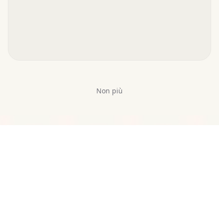
Non più
Leggi e scopri
Assistente
personale IA
Leggi romanzi online
gratis
Prompt per assistenti
IA
Come trovare il tuo
prossimo libro
Assistente personale
IA