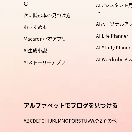
む
AIアシスタント
ト
次に読む本の見つけ方
AIパーソナルア
おすすめ本
AI Life Planner
Macaron小説アプリ
AI Study Planne
AI生成小説
AI Wardrobe Ass
AIストーリーアプリ
アルファベットでブログを見つける
A
B
C
D
E
F
G
H
I
J
K
L
M
N
O
P
Q
R
S
T
U
V
W
X
Y
Z
その他