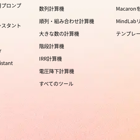
用プロンプ
数列計算機
Macaro
順列・組み合わせ計算機
MindLa
シスタント
大きな数の計算機
テンプレ
階段計算機
r
IRR計算機
istant
電圧降下計算機
すべてのツール