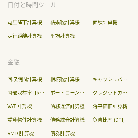
日付と時間ツール
電圧降下計算機
結婚税計算機
面積計算機
走行距離計算機
平均計算機
金融
回収期間計算機
相続税計算機
キャッシュバックまたは低金利計算機
内部収益率 (IRR) 計算機
ボートローン計算機
クレジットカード返済計算機
VAT 計算機
債務返済計算機
将来価値計算機
賃貸物件計算機
債務統合計算機
負債比率 (DTI) 計算機
RMD 計算機
債券計算機