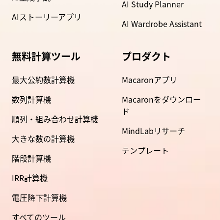
AI Study Planner
AIストーリーアプリ
AI Wardrobe Assistant
無料計算ツール
プロダクト
最大公約数計算機
Macaronアプリ
数列計算機
Macaronをダウンロー
ド
順列・組み合わせ計算機
MindLabリサーチ
大きな数の計算機
テンプレート
階段計算機
IRR計算機
電圧降下計算機
すべてのツール