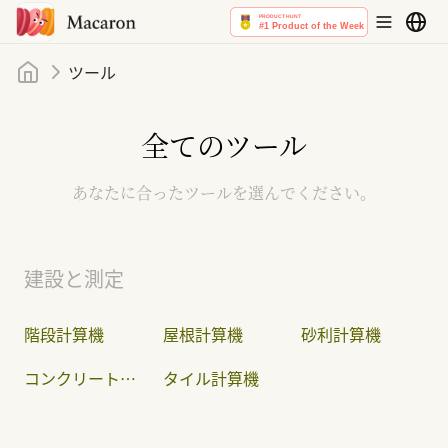
ホーム
ツール
全てのツール
あなたに合ったツールを選んでください。
建設と測定
階段計算機
屋根計算機
砂利計算機
コンクリート計算機
タイル計算機