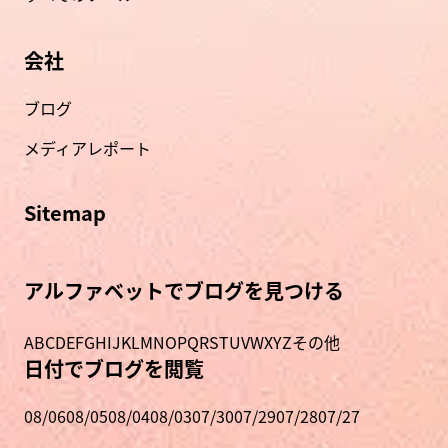
会社
ブログ
メディアレポート
Sitemap
アルファベットでブログを見つける
A
B
C
D
E
F
G
H
I
J
K
L
M
N
O
P
Q
R
S
T
U
V
W
X
Y
Z
その他
日付でブログを閲覧
08/06
08/05
08/04
08/03
07/30
07/29
07/28
07/27