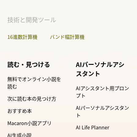
技術と開発ツール
16進数計算機
バンド幅計算機
読む・見つける
AIパーソナルアシ
スタント
無料でオンライン小説を
読む
AIアシスタント用プロン
プト
次に読む本の見つけ方
AIパーソナルアシスタン
おすすめ本
ト
Macaron小説アプリ
AI Life Planner
AI生成小説