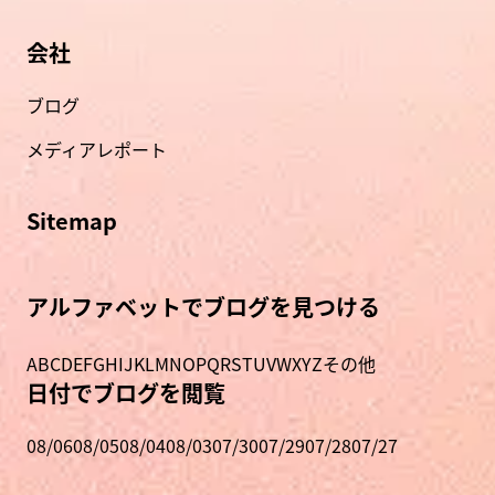
会社
ブログ
メディアレポート
Sitemap
アルファベットでブログを見つける
A
B
C
D
E
F
G
H
I
J
K
L
M
N
O
P
Q
R
S
T
U
V
W
X
Y
Z
その他
日付でブログを閲覧
08/06
08/05
08/04
08/03
07/30
07/29
07/28
07/27