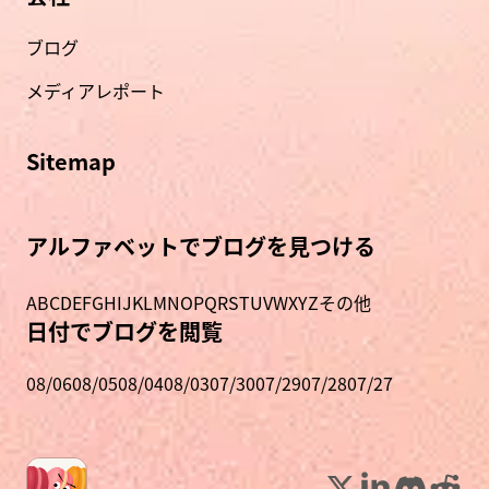
ブログ
メディアレポート
Sitemap
アルファベットでブログを見つける
A
B
C
D
E
F
G
H
I
J
K
L
M
N
O
P
Q
R
S
T
U
V
W
X
Y
Z
その他
日付でブログを閲覧
08/06
08/05
08/04
08/03
07/30
07/29
07/28
07/27