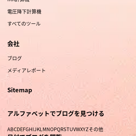
電圧降下計算機
すべてのツール
会社
ブログ
メディアレポート
Sitemap
アルファベットでブログを見つける
A
B
C
D
E
F
G
H
I
J
K
L
M
N
O
P
Q
R
S
T
U
V
W
X
Y
Z
その他