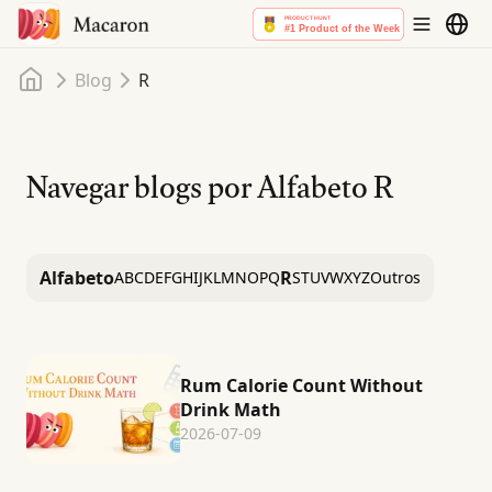
Início
Blog
R
Navegar blogs por Alfabeto
R
Alfabeto
R
A
B
C
D
E
F
G
H
I
J
K
L
M
N
O
P
Q
S
T
U
V
W
X
Y
Z
Outros
Rum Calorie Count Without
Drink Math
2026-07-09