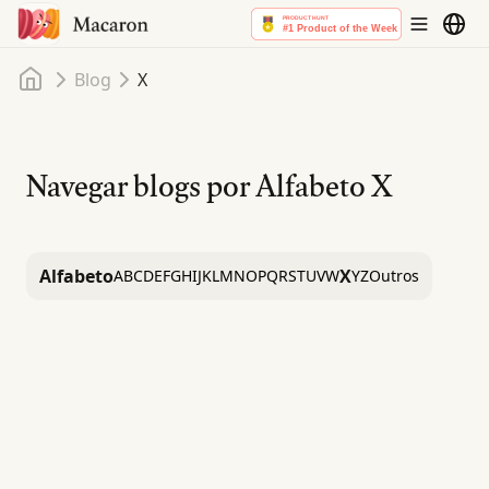
Início
Blog
X
Navegar blogs por Alfabeto
X
Alfabeto
X
A
B
C
D
E
F
G
H
I
J
K
L
M
N
O
P
Q
R
S
T
U
V
W
Y
Z
Outros