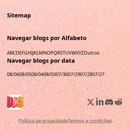
Sitemap
Navegar blogs por Alfabeto
A
B
C
D
E
F
G
H
I
J
K
L
M
N
O
P
Q
R
S
T
U
V
W
X
Y
Z
Outros
Navegar blogs por data
08/06
08/05
08/04
08/03
07/30
07/29
07/28
07/27
Política de privacidade
Termos e condições