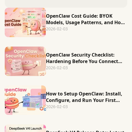
OpenClaw Cost Guide: BYOK
Models, Usage Patterns, and How
to Cut Spend
2026-02-03
OpenClaw Security Checklist:
Hardening Before You Connect
Accounts
2026-02-03
How to Setup OpenClaw: Install,
Configure, and Run Your First
Automation (2026)
2026-02-03