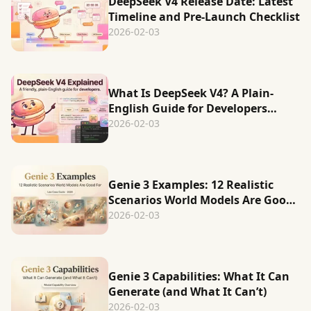
DeepSeek V4 Release Date: Latest
Timeline and Pre-Launch Checklist
2026-02-03
What Is DeepSeek V4? A Plain-
English Guide for Developers
(Updated 2026)
2026-02-03
Genie 3 Examples: 12 Realistic
Scenarios World Models Are Good
For (2026)
2026-02-03
Genie 3 Capabilities: What It Can
Generate (and What It Can’t)
2026-02-03