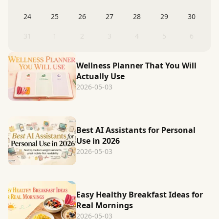
24
25
26
27
28
29
30
31
1
2
3
4
5
6
Wellness Planner That You Will
Actually Use
2026-05-03
Best AI Assistants for Personal
Use in 2026
2026-05-03
Easy Healthy Breakfast Ideas for
Real Mornings
2026-05-03