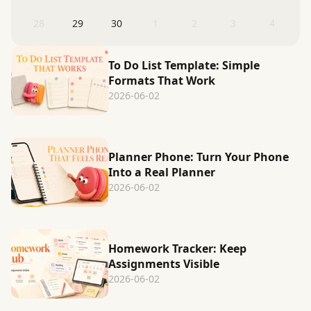
28
29
30
1
2
3
4
To Do List Template: Simple
Formats That Work
2026-06-02
Planner Phone: Turn Your Phone
Into a Real Planner
2026-06-02
Homework Tracker: Keep
Assignments Visible
2026-06-02