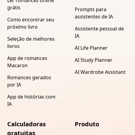
Ler romances online
grátis
Prompts para
assistentes de IA
Como encontrar seu
próximo livro
Assistente pessoal de
IA
Seleção de melhores
livros
AI Life Planner
App de romances
AI Study Planner
Macaron
AI Wardrobe Assistant
Romances gerados
por IA
App de histórias com
IA
Calculadoras
Produto
gratuitas