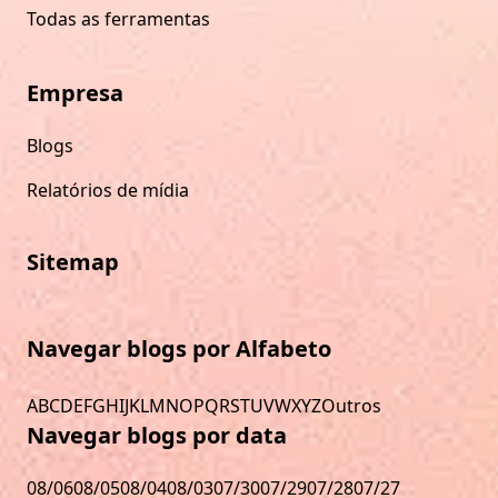
Todas as ferramentas
Empresa
Blogs
Relatórios de mídia
Sitemap
Navegar blogs por Alfabeto
A
B
C
D
E
F
G
H
I
J
K
L
M
N
O
P
Q
R
S
T
U
V
W
X
Y
Z
Outros
Navegar blogs por data
08/06
08/05
08/04
08/03
07/30
07/29
07/28
07/27