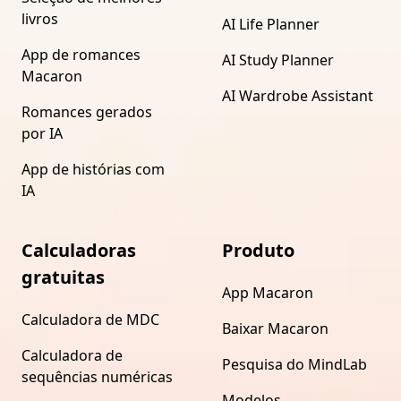
livros
AI Life Planner
App de romances
AI Study Planner
Macaron
AI Wardrobe Assistant
Romances gerados
por IA
App de histórias com
IA
Calculadoras
Produto
gratuitas
App Macaron
Calculadora de MDC
Baixar Macaron
Calculadora de
Pesquisa do MindLab
sequências numéricas
Modelos