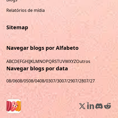
Relatórios de mídia
Sitemap
Navegar blogs por Alfabeto
A
B
C
D
E
F
G
H
I
J
K
L
M
N
O
P
Q
R
S
T
U
V
W
X
Y
Z
Outros
Navegar blogs por data
08/06
08/05
08/04
08/03
07/30
07/29
07/28
07/27