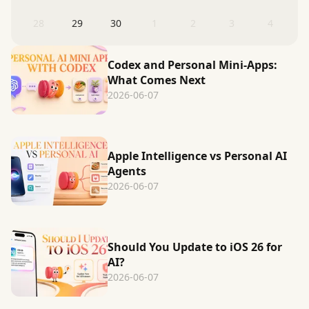
28
29
30
1
2
3
4
Codex and Personal Mini-Apps:
What Comes Next
2026-06-07
Apple Intelligence vs Personal AI
Agents
2026-06-07
Should You Update to iOS 26 for
AI?
2026-06-07