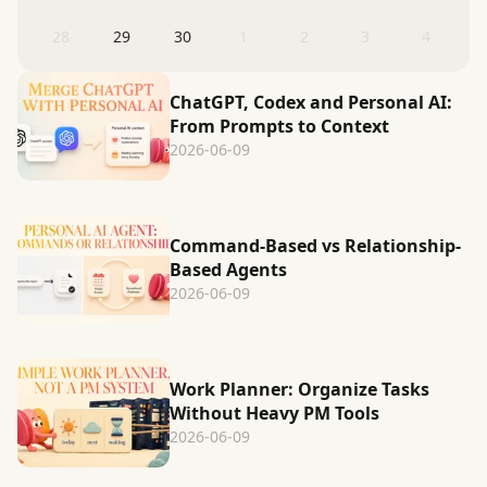
28
29
30
1
2
3
4
ChatGPT, Codex and Personal AI:
From Prompts to Context
2026-06-09
Command-Based vs Relationship-
Based Agents
2026-06-09
Work Planner: Organize Tasks
Without Heavy PM Tools
2026-06-09