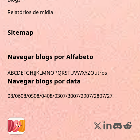
Relatórios de mídia
Sitemap
Navegar blogs por Alfabeto
A
B
C
D
E
F
G
H
I
J
K
L
M
N
O
P
Q
R
S
T
U
V
W
X
Y
Z
Outros
Navegar blogs por data
08/06
08/05
08/04
08/03
07/30
07/29
07/28
07/27