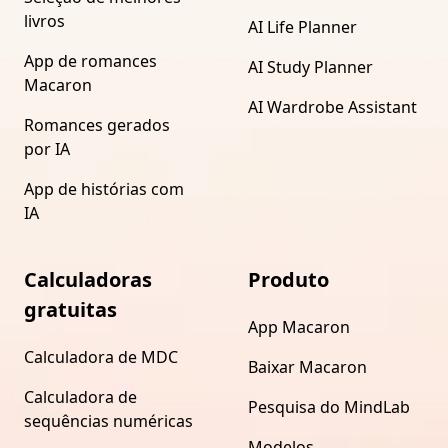
livros
AI Life Planner
App de romances
AI Study Planner
Macaron
AI Wardrobe Assistant
Romances gerados
por IA
App de histórias com
IA
Calculadoras
Produto
gratuitas
App Macaron
Calculadora de MDC
Baixar Macaron
Calculadora de
Pesquisa do MindLab
sequências numéricas
Modelos