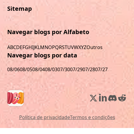
Sitemap
Navegar blogs por Alfabeto
A
B
C
D
E
F
G
H
I
J
K
L
M
N
O
P
Q
R
S
T
U
V
W
X
Y
Z
Outros
Navegar blogs por data
08/06
08/05
08/04
08/03
07/30
07/29
07/28
07/27
Política de privacidade
Termos e condições